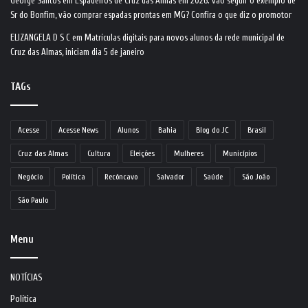
George Santos
em
Espadeiros de Cruz das Almas em 2026: vão seguir o exemplo de
Sr do Bonfim, vão comprar espadas prontas em MG? Confira o que diz o promotor
ELIZANGELA D S C
em
Matrículas digitais para novos alunos da rede municipal de
Cruz das Almas, iniciam dia 5 de janeiro
TAGs
Acesse
Acesse News
Alunos
Bahia
Blog do JC
Brasil
Cruz das Almas
Cultura
Eleições
Mulheres
Municípios
Negócio
Política
Recôncavo
Salvador
Saúde
São João
São Paulo
Menu
NOTÍCIAS
Política