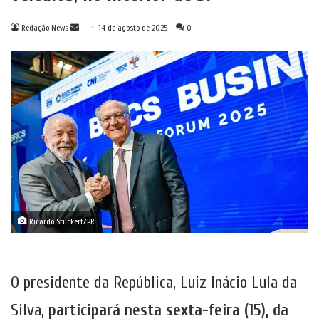
Mande
Redação News
14 de agosto de 2025
0
um
e-
mail
Ricardo Stuckert/PR
O presidente da República, Luiz Inácio Lula da
Silva,
participará nesta sexta-feira (15), da