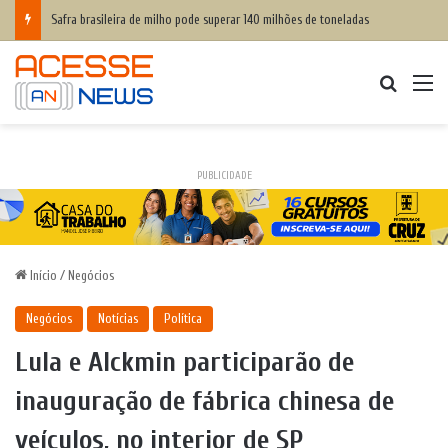
Safra brasileira de milho pode superar 140 milhões de toneladas
Procurar
M
PUBLICIDADE
Início
/
Negócios
Negócios
Notícias
Política
Lula e Alckmin participarão de
inauguração de fábrica chinesa de
veículos, no interior de SP