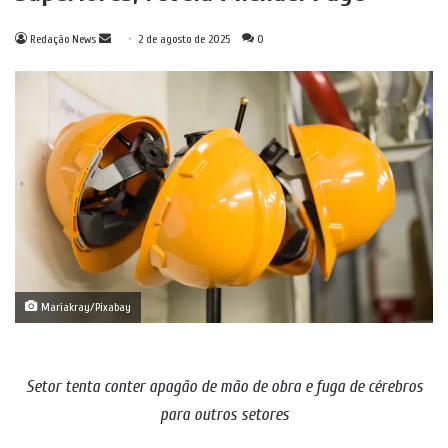
Mande
Redação News
2 de agosto de 2025
0
um
e-
mail
Mariakray/Pixabay
Setor tenta conter apagão de mão de obra e fuga de cérebros
para outros setores