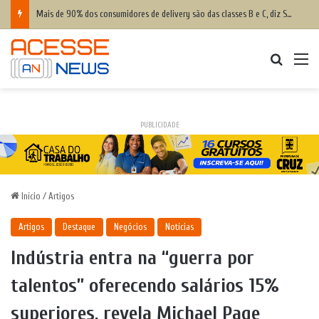
Mais de 90% dos consumidores de delivery são das classes B e C, diz Serasa
Procurar
M
PUBLICIDADE
Início
/
Artigos
Artigos
Destaque
Negócios
Notícias
Indústria entra na “guerra por
talentos” oferecendo salários 15%
superiores, revela Michael Page