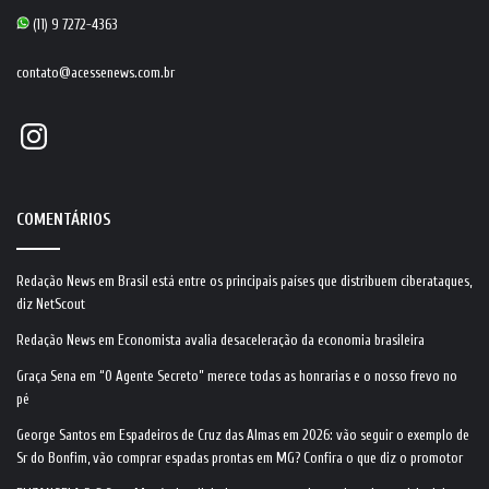
(11) 9 7272-4363
contato@acessenews.com.br
Instagram
COMENTÁRIOS
Redação News
em
Brasil está entre os principais países que distribuem ciberataques,
diz NetScout
Redação News
em
Economista avalia desaceleração da economia brasileira
Graça Sena
em
“O Agente Secreto” merece todas as honrarias e o nosso frevo no
pé
George Santos
em
Espadeiros de Cruz das Almas em 2026: vão seguir o exemplo de
Sr do Bonfim, vão comprar espadas prontas em MG? Confira o que diz o promotor