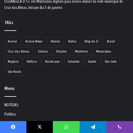
ELIZANGELA D S C
em
Matrículas digitais para novos alunos da rede municipal de
Cruz das Almas, iniciam dia 5 de janeiro
TAGs
Acesse
Acesse News
Alunos
Bahia
Blog do JC
Brasil
Cruz das Almas
Cultura
Eleições
Mulheres
Municípios
Negócio
Política
Recôncavo
Salvador
Saúde
São João
São Paulo
Menu
NOTÍCIAS
Política
Municípios
Exterior
Facebook
X
WhatsApp
Telegram
Viber