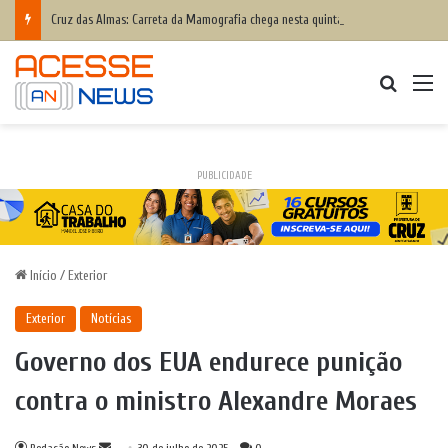
Cruz das Almas: Carreta da Mamografia chega nesta quinta-feira para realizar exames em mulheres de 50 a 74 anos
Procurar
M
PUBLICIDADE
Início
/
Exterior
Exterior
Notícias
Governo dos EUA endurece punição
contra o ministro Alexandre Moraes
Mande