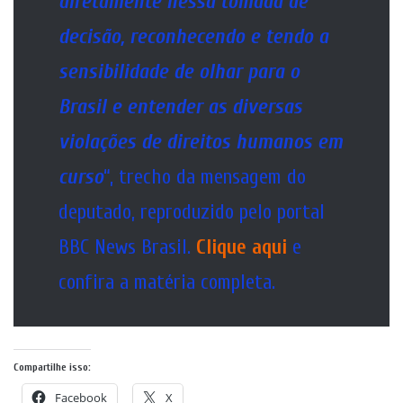
diretamente nessa tomada de
decisão, reconhecendo e tendo a
sensibilidade de olhar para o
Brasil e entender as diversas
violações de direitos humanos em
curso
“, trecho da mensagem do
deputado, reproduzido pelo portal
BBC News Brasil.
Clique aqui
e
confira a matéria completa.
Compartilhe isso:
Facebook
X