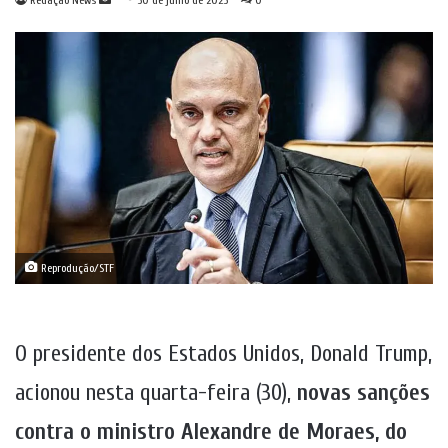
Redação News
30 de julho de 2025
0
um
e-
mail
Reprodução/STF
O presidente dos Estados Unidos, Donald Trump,
acionou nesta quarta-feira (30),
novas sanções
contra o ministro Alexandre de Moraes, do