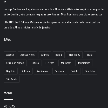
pé
George Santos
em
Espadeiros de Cruz das Almas em 2026: vão seguir o exemplo de
Sr do Bonfim, vão comprar espadas prontas em MG? Confira o que diz o promotor
ELIZANGELA D S C
em
Matrículas digitais para novos alunos da rede municipal de
Cruz das Almas, iniciam dia 5 de janeiro
TAGs
Acesse
Acesse News
Alunos
Bahia
Blog do JC
Brasil
Cruz das Almas
Cultura
Eleições
Mulheres
Municípios
Negócio
Política
Recôncavo
Salvador
Saúde
São João
São Paulo
Menu
NOTÍCIAS