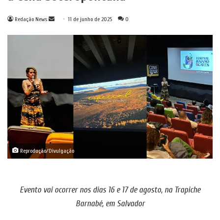
Mande
Redação News
11 de junho de 2025
0
um
e-
mail
Reprodução/Divulgação
Evento vai ocorrer nos dias 16 e 17 de agosto, na Trapiche
Barnabé, em Salvador