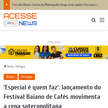
Cruz das Almas: Carreta da Mamografia chega nesta quinta-feira para realizar exames em mulheres de 50 a 74 anos
Procurar
M
PUBLICIDADE
Início
/
Artigos
Artigos
Destaque
‘Especial é quem faz’: lançamento do
Festival Baiano de Cafés movimenta
a cena soteropolitana