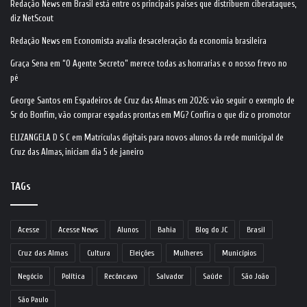
Redação News
em
Brasil está entre os principais países que distribuem ciberataques,
diz NetScout
Redação News
em
Economista avalia desaceleração da economia brasileira
Graça Sena
em
“O Agente Secreto” merece todas as honrarias e o nosso frevo no
pé
George Santos
em
Espadeiros de Cruz das Almas em 2026: vão seguir o exemplo de
Sr do Bonfim, vão comprar espadas prontas em MG? Confira o que diz o promotor
ELIZANGELA D S C
em
Matrículas digitais para novos alunos da rede municipal de
Cruz das Almas, iniciam dia 5 de janeiro
TAGs
Acesse
Acesse News
Alunos
Bahia
Blog do JC
Brasil
Cruz das Almas
Cultura
Eleições
Mulheres
Municípios
Negócio
Política
Recôncavo
Salvador
Saúde
São João
São Paulo