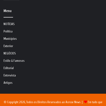
Menu
NOTÍCIAS
Política
Municípios
Exterior
NEGÓCIOS
Estilo & Famosos
Editorial
Entrevista
Artigos
© Copyright 2026, Todos os Direitos Reservados ao Acesse News |
Em tudo que