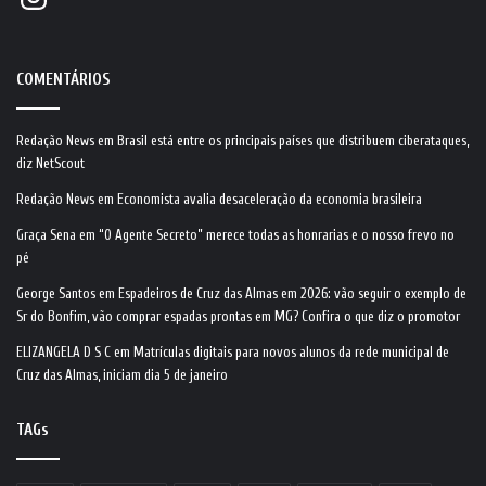
COMENTÁRIOS
Redação News
em
Brasil está entre os principais países que distribuem ciberataques,
diz NetScout
Redação News
em
Economista avalia desaceleração da economia brasileira
Graça Sena
em
“O Agente Secreto” merece todas as honrarias e o nosso frevo no
pé
George Santos
em
Espadeiros de Cruz das Almas em 2026: vão seguir o exemplo de
Sr do Bonfim, vão comprar espadas prontas em MG? Confira o que diz o promotor
ELIZANGELA D S C
em
Matrículas digitais para novos alunos da rede municipal de
Cruz das Almas, iniciam dia 5 de janeiro
TAGs