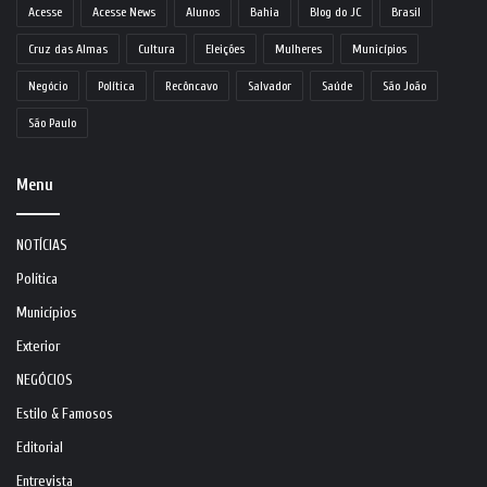
Acesse
Acesse News
Alunos
Bahia
Blog do JC
Brasil
Cruz das Almas
Cultura
Eleições
Mulheres
Municípios
Negócio
Política
Recôncavo
Salvador
Saúde
São João
São Paulo
Menu
NOTÍCIAS
Política
Municípios
Exterior
NEGÓCIOS
Estilo & Famosos
Editorial
Entrevista