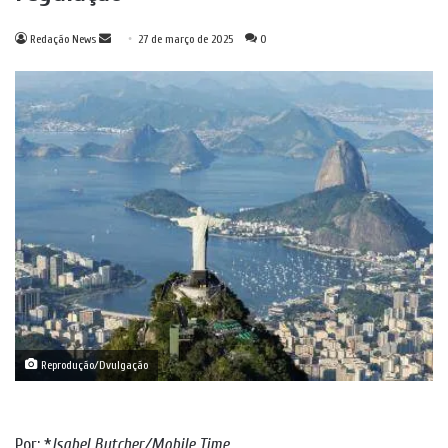
Mande
Redação News
27 de março de 2025
0
um
e-
mail
Reprodução/Dvulgação
Por: *
Isabel Butcher/Mobile Time