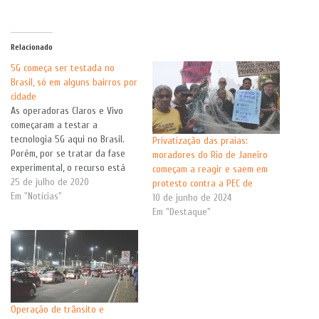
Relacionado
5G começa ser testada no
Brasil, só em alguns bairros por
cidade
As operadoras Claros e Vivo
começaram a testar a
tecnologia 5G aqui no Brasil.
Privatização das praias:
Porém, por se tratar da fase
moradores do Rio de Janeiro
experimental, o recurso está
começam a reagir e saem em
disponível apenas em alguns
25 de julho de 2020
protesto contra a PEC de
bairros das cidades escolhidas.
Em "Notícias"
10 de junho de 2024
Por sua vez, a Tim promete
Em "Destaque"
para setembro. A informação
foi publicada ontem(24) pelo
portal Olhar Digital. Embora…
Operação de trânsito e