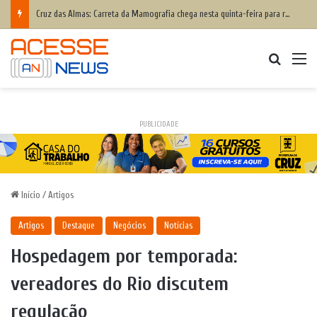
Cruz das Almas: Carreta da Mamografia chega nesta quinta-feira para realizar exames em mulheres de 50 a 74 anos
Procurar
M
PUBLICIDADE
Início
/
Artigos
Artigos
Destaque
Negócios
Notícias
Hospedagem por temporada:
vereadores do Rio discutem
regulação