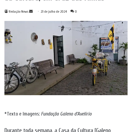
Mande
Redação News
23 de julho de 2024
0
um
e-
mail
*Texto e Imagens:
Fundação Galeno d’Avelírio
Durante toda semana, a Casa da Cultura [Galeno