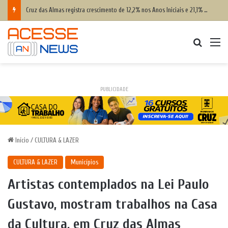
Gestão pública e sistema público de saúde no Brasil
Procurar
M
PUBLICIDADE
Início
/
CULTURA & LAZER
CULTURA & LAZER
Municípios
Artistas contemplados na Lei Paulo
Gustavo, mostram trabalhos na Casa
da Cultura, em Cruz das Almas