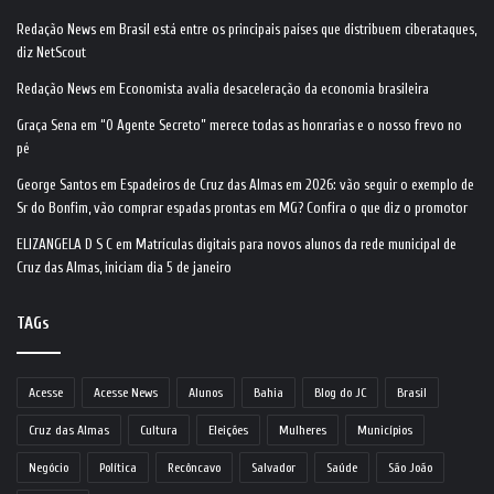
Redação News
em
Brasil está entre os principais países que distribuem ciberataques,
diz NetScout
Redação News
em
Economista avalia desaceleração da economia brasileira
Graça Sena
em
“O Agente Secreto” merece todas as honrarias e o nosso frevo no
pé
George Santos
em
Espadeiros de Cruz das Almas em 2026: vão seguir o exemplo de
Sr do Bonfim, vão comprar espadas prontas em MG? Confira o que diz o promotor
ELIZANGELA D S C
em
Matrículas digitais para novos alunos da rede municipal de
Cruz das Almas, iniciam dia 5 de janeiro
TAGs
Acesse
Acesse News
Alunos
Bahia
Blog do JC
Brasil
Cruz das Almas
Cultura
Eleições
Mulheres
Municípios
Negócio
Política
Recôncavo
Salvador
Saúde
São João