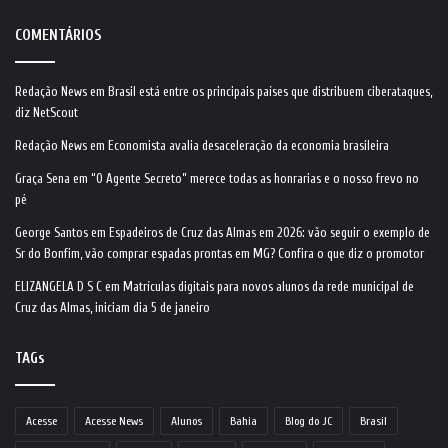
COMENTÁRIOS
Redação News
em
Brasil está entre os principais países que distribuem ciberataques,
diz NetScout
Redação News
em
Economista avalia desaceleração da economia brasileira
Graça Sena
em
“O Agente Secreto” merece todas as honrarias e o nosso frevo no
pé
George Santos
em
Espadeiros de Cruz das Almas em 2026: vão seguir o exemplo de
Sr do Bonfim, vão comprar espadas prontas em MG? Confira o que diz o promotor
ELIZANGELA D S C
em
Matrículas digitais para novos alunos da rede municipal de
Cruz das Almas, iniciam dia 5 de janeiro
TAGs
Acesse
Acesse News
Alunos
Bahia
Blog do JC
Brasil