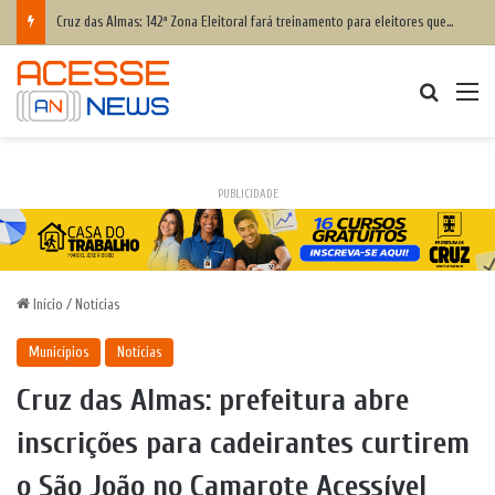
Cruz das Almas: 142ª Zona Eleitoral fará treinamento para eleitores que têm dificuldade para votar; saiba como participar
Procurar
M
PUBLICIDADE
Início
/
Notícias
Municípios
Notícias
Cruz das Almas: prefeitura abre
inscrições para cadeirantes curtirem
o São João no Camarote Acessível