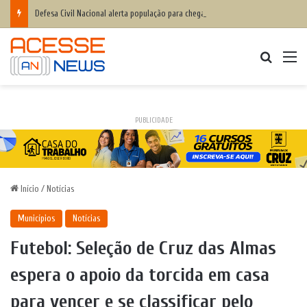
Defesa Civil Nacional alerta população para chegada do ciclone bomba ‘ventos superiores a 100 km/h’
Procurar
M
PUBLICIDADE
Início
/
Notícias
Municípios
Notícias
Futebol: Seleção de Cruz das Almas
espera o apoio da torcida em casa
para vencer e se classificar pelo