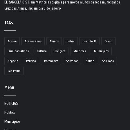
ELIZANGELA D S C
em
Matrículas digitais para novos alunos da rede municipal de
Cruz das Almas, iniciam dia 5 de janeiro
TAGs
Acesse
Acesse News
Alunos
Bahia
Blog do JC
Brasil
Cruz das Almas
Cultura
Eleições
Mulheres
Municípios
Negócio
Política
Recôncavo
Salvador
Saúde
São João
São Paulo
Menu
NOTÍCIAS
Política
Municípios