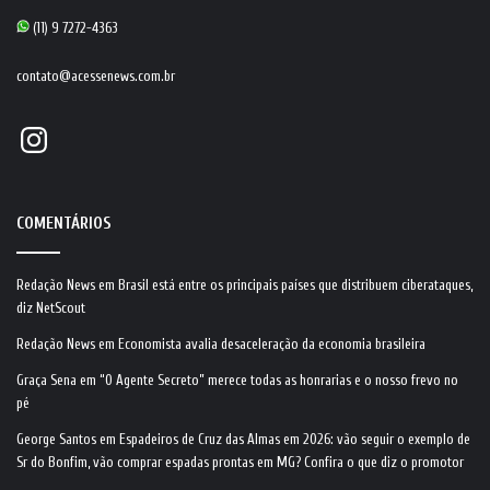
(11) 9 7272-4363
contato@acessenews.com.br
Instagram
COMENTÁRIOS
Redação News
em
Brasil está entre os principais países que distribuem ciberataques,
diz NetScout
Redação News
em
Economista avalia desaceleração da economia brasileira
Graça Sena
em
“O Agente Secreto” merece todas as honrarias e o nosso frevo no
pé
George Santos
em
Espadeiros de Cruz das Almas em 2026: vão seguir o exemplo de
Sr do Bonfim, vão comprar espadas prontas em MG? Confira o que diz o promotor