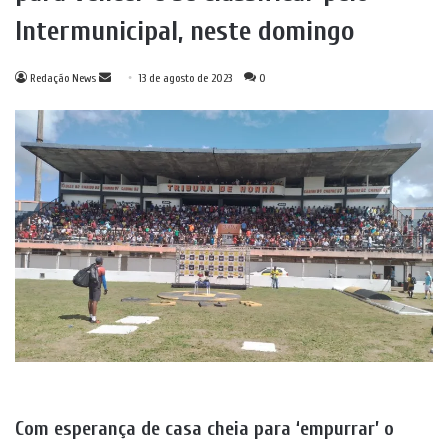
Intermunicipal, neste domingo
Mande
Redação News
13 de agosto de 2023
0
um
e-
mail
Com esperança de casa cheia para ‘empurrar’ o