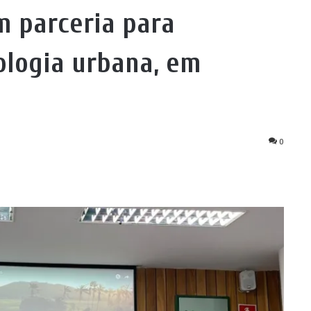
m parceria para
ologia urbana, em
0