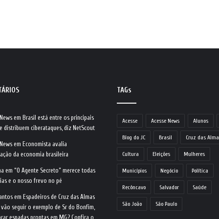
TÁRIOS
TAGs
 News
em
Brasil está entre os principais
Acesse
Acesse News
Alunos
e distribuem ciberataques, diz NetScout
Blog do JC
Brasil
Cruz das Alma
 News
em
Economista avalia
ração da economia brasileira
Cultura
Eleições
Mulheres
na
em
“O Agente Secreto” merece todas
Municípios
Negócio
Política
ias e o nosso frevo no pé
Recôncavo
Salvador
Saúde
antos
em
Espadeiros de Cruz das Almas
São João
São Paulo
 vão seguir o exemplo de Sr do Bonfim,
rar espadas prontas em MG? Confira o