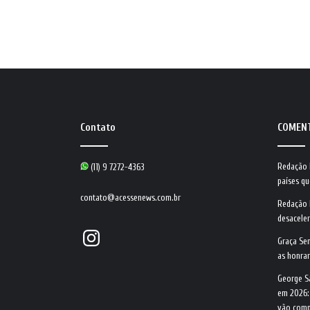
Contato
COMEN
Redação
(11) 9 7272-4363
países qu
contato@acessenews.com.br
Redação
desacele
Instagram
Graça Se
as honrar
George S
em 2026:
vão comp