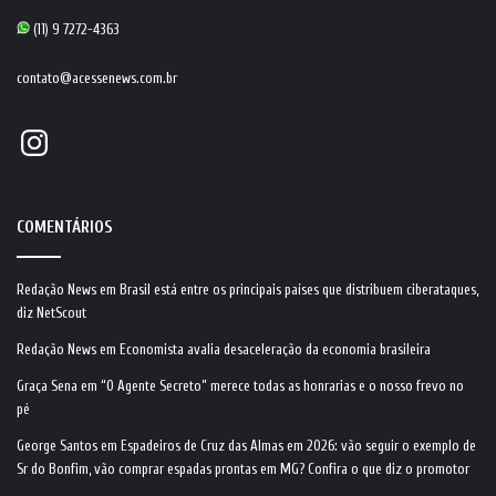
(11) 9 7272-4363
contato@acessenews.com.br
Instagram
COMENTÁRIOS
Redação News
em
Brasil está entre os principais países que distribuem ciberataques,
diz NetScout
Redação News
em
Economista avalia desaceleração da economia brasileira
Graça Sena
em
“O Agente Secreto” merece todas as honrarias e o nosso frevo no
pé
George Santos
em
Espadeiros de Cruz das Almas em 2026: vão seguir o exemplo de
Sr do Bonfim, vão comprar espadas prontas em MG? Confira o que diz o promotor