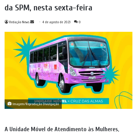
da SPM, nesta sexta-feira
Mande
Redação News
4 de agosto de 2023
0
um
e-
mail
Imagem/Reprodução Divulgação
A Unidade Móvel de Atendimento às Mulheres
,