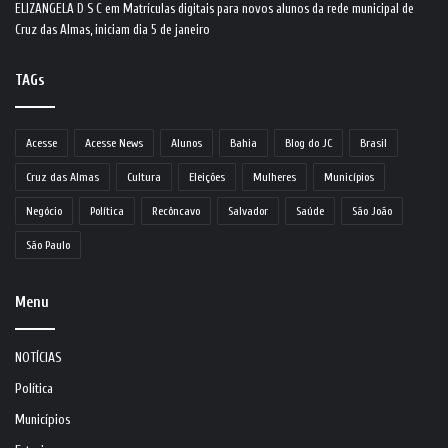
ELIZANGELA D S C
em
Matrículas digitais para novos alunos da rede municipal de
Cruz das Almas, iniciam dia 5 de janeiro
TAGs
Acesse
Acesse News
Alunos
Bahia
Blog do JC
Brasil
Cruz das Almas
Cultura
Eleições
Mulheres
Municípios
Negócio
Política
Recôncavo
Salvador
Saúde
São João
São Paulo
Menu
NOTÍCIAS
Política
Municípios