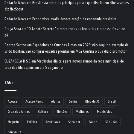
Redação News
em
Brasil está entre os principais países que distribuem ciberataques,
diz NetScout
Redação News
em
Economista avalia desaceleração da economia brasileira
Graça Sena
em
“O Agente Secreto” merece todas as honrarias e o nosso frevo no
pé
George Santos
em
Espadeiros de Cruz das Almas em 2026: vão seguir o exemplo de
Sr do Bonfim, vão comprar espadas prontas em MG? Confira o que diz o promotor
ELIZANGELA D S C
em
Matrículas digitais para novos alunos da rede municipal de
Cruz das Almas, iniciam dia 5 de janeiro
TAGs
Acesse
Acesse News
Alunos
Bahia
Blog do JC
Brasil
Cruz das Almas
Cultura
Eleições
Mulheres
Municípios
Negócio
Política
Recôncavo
Salvador
Saúde
São João
São Paulo