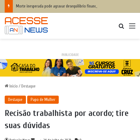
Morte inesperada pode agravar desequilíbrio financeiro das famílias
Procurar
M
PUBLICIDADE
Início
/
Destaque
Destaque
Papo de Mulher
Recisão trabalhista por acordo; tire
suas dúvidas
Mande