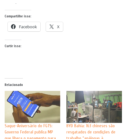
Os textos assinados, são de responsabilidade de seus autores
Compartilhe isso:
Facebook
X
Curtir isso:
Relacionado
Saque-Aniversário do FGTS:
BYD Bahia: 163 chineses são
Governo Federal publica MP
resgatados de condições de
que libera o pagamento para
trabalho “análogas à