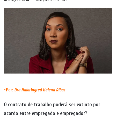
Redação News
24 de julho de 2023
0
um
e-
mail
*
Por:
Dra
Naiaringred Helena Ribas
O contrato de trabalho poderá ser extinto por
acordo entre empregado e empregador
?