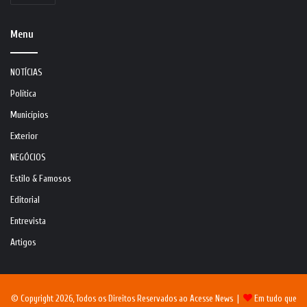
Menu
NOTÍCIAS
Política
Municípios
Exterior
NEGÓCIOS
Estilo & Famosos
Editorial
Entrevista
Artigos
© Copyright 2026, Todos os Direitos Reservados ao Acesse News |
Em tudo que