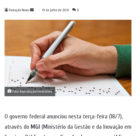
Mande
Redação News
19 de julho de 2023
0
um
e-
mail
Foto: Reprodução/Ilustrativa
O governo federal anunciou nesta terça-feira (18/7),
através do
MGI
(Ministério da Gestão e da Inovação em