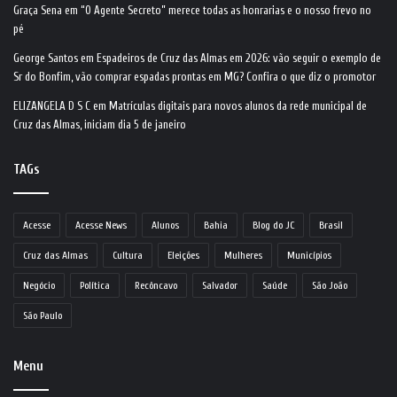
Graça Sena
em
“O Agente Secreto” merece todas as honrarias e o nosso frevo no
pé
George Santos
em
Espadeiros de Cruz das Almas em 2026: vão seguir o exemplo de
Sr do Bonfim, vão comprar espadas prontas em MG? Confira o que diz o promotor
ELIZANGELA D S C
em
Matrículas digitais para novos alunos da rede municipal de
Cruz das Almas, iniciam dia 5 de janeiro
TAGs
Acesse
Acesse News
Alunos
Bahia
Blog do JC
Brasil
Cruz das Almas
Cultura
Eleições
Mulheres
Municípios
Negócio
Política
Recôncavo
Salvador
Saúde
São João
São Paulo
Menu