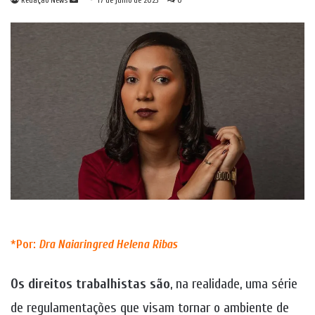
Redação News
17 de julho de 2023
0
um
e-
mail
*
Por:
Dra
Naiaringred Helena Ribas
Os direitos trabalhistas são
, na realidade, uma série
de regulamentações que visam tornar o ambiente de