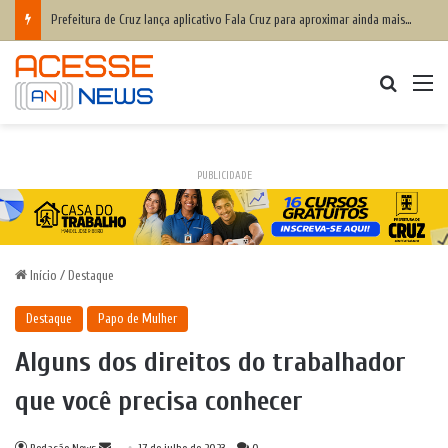
Prefeitura de Cruz lança aplicativo Fala Cruz para aproximar ainda mais a populaçãoda gestão municipal
Procurar
M
PUBLICIDADE
Início
/
Destaque
Destaque
Papo de Mulher
Alguns dos direitos do trabalhador
que você precisa conhecer
Mande