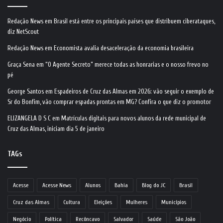
Redação News
em
Brasil está entre os principais países que distribuem ciberataques,
diz NetScout
Redação News
em
Economista avalia desaceleração da economia brasileira
Graça Sena
em
“O Agente Secreto” merece todas as honrarias e o nosso frevo no
pé
George Santos
em
Espadeiros de Cruz das Almas em 2026: vão seguir o exemplo de
Sr do Bonfim, vão comprar espadas prontas em MG? Confira o que diz o promotor
ELIZANGELA D S C
em
Matrículas digitais para novos alunos da rede municipal de
Cruz das Almas, iniciam dia 5 de janeiro
TAGs
Acesse
Acesse News
Alunos
Bahia
Blog do JC
Brasil
Cruz das Almas
Cultura
Eleições
Mulheres
Municípios
Negócio
Política
Recôncavo
Salvador
Saúde
São João