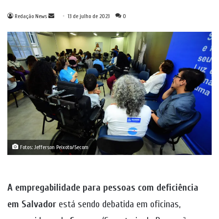
Mande
Redação News
13 de julho de 2023
0
um
e-
mail
Fotos: Jefferson Peixoto/Secom
A empregabilidade para pessoas com deficiência
em Salvador
está sendo debatida em oficinas,