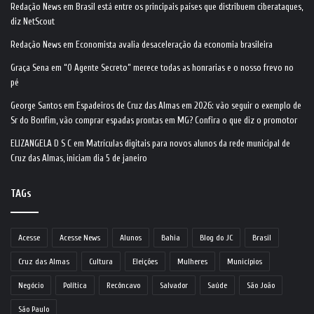
Redação News
em
Brasil está entre os principais países que distribuem ciberataques,
diz NetScout
Redação News
em
Economista avalia desaceleração da economia brasileira
Graça Sena
em
“O Agente Secreto” merece todas as honrarias e o nosso frevo no
pé
George Santos
em
Espadeiros de Cruz das Almas em 2026: vão seguir o exemplo de
Sr do Bonfim, vão comprar espadas prontas em MG? Confira o que diz o promotor
ELIZANGELA D S C
em
Matrículas digitais para novos alunos da rede municipal de
Cruz das Almas, iniciam dia 5 de janeiro
TAGs
Acesse
Acesse News
Alunos
Bahia
Blog do JC
Brasil
Cruz das Almas
Cultura
Eleições
Mulheres
Municípios
Negócio
Política
Recôncavo
Salvador
Saúde
São João
São Paulo