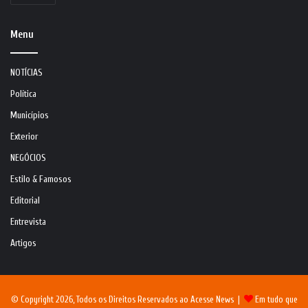
Menu
NOTÍCIAS
Política
Municípios
Exterior
NEGÓCIOS
Estilo & Famosos
Editorial
Entrevista
Artigos
© Copyright 2026, Todos os Direitos Reservados ao Acesse News |
Em tudo que