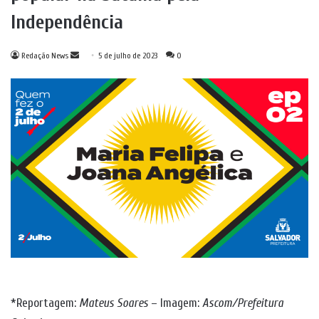
Independência
Mande
Redação News
5 de julho de 2023
0
um
e-
mail
*Reportagem:
Mateus Soares
– Imagem:
Ascom/Prefeitura