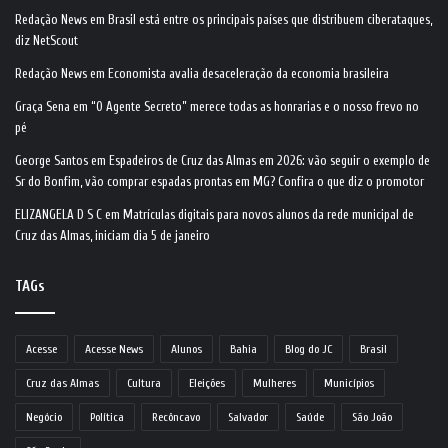
Redação News
em
Brasil está entre os principais países que distribuem ciberataques,
diz NetScout
Redação News
em
Economista avalia desaceleração da economia brasileira
Graça Sena
em
“O Agente Secreto” merece todas as honrarias e o nosso frevo no
pé
George Santos
em
Espadeiros de Cruz das Almas em 2026: vão seguir o exemplo de
Sr do Bonfim, vão comprar espadas prontas em MG? Confira o que diz o promotor
ELIZANGELA D S C
em
Matrículas digitais para novos alunos da rede municipal de
Cruz das Almas, iniciam dia 5 de janeiro
TAGs
Acesse
Acesse News
Alunos
Bahia
Blog do JC
Brasil
Cruz das Almas
Cultura
Eleições
Mulheres
Municípios
Negócio
Política
Recôncavo
Salvador
Saúde
São João