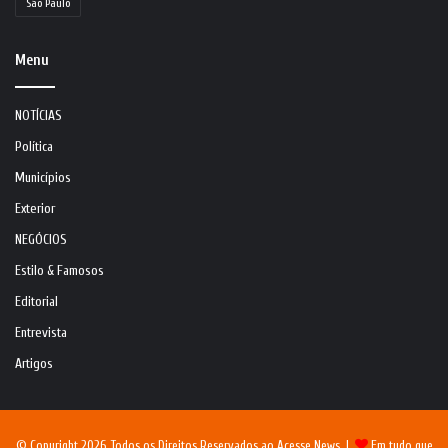
São Paulo
Menu
NOTÍCIAS
Política
Municípios
Exterior
NEGÓCIOS
Estilo & Famosos
Editorial
Entrevista
Artigos
© Copyright 2026, Todos os Direitos Reservados ao Acesse News |
Em tudo que