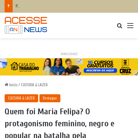
Pequenas mudanças hoje, mais saúde amanhã: como a alimentação ajuda a prevenir o colesterol alto e proteger o coração
Procurar
M
PUBLICIDADE
Início
/
CULTURA & LAZER
CULTURA & LAZER
Destaque
Quem foi Maria Felipa? O
protagonismo feminino, negro e
popular na batalha pela