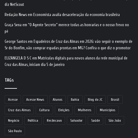
diz NetScout
Redação News
em
Economista avalia desaceleração da economia brasileira
Graça Sena
em
“O Agente Secreto” merece todas as honrarias e o nosso frevo no
pé
George Santos
em
Espadeiros de Cruz das Almas em 2026: vão seguir o exemplo de
Sr do Bonfim, vão comprar espadas prontas em MG? Confira o que diz o promotor
ELIZANGELA D S C
em
Matrículas digitais para novos alunos da rede municipal de
Cruz das Almas, iniciam dia 5 de janeiro
TAGs
Acesse
Acesse News
Alunos
Bahia
Blog do JC
Brasil
Cruz das Almas
Cultura
Eleições
Mulheres
Municípios
Negócio
Política
Recôncavo
Salvador
Saúde
São João
São Paulo