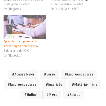
na chamada Super Jornada MEI.
16 de julho de 2020
as vendas pela internet,
23 de dezembro de 2020
Entre eles, está o Organize seu
Em "Negócios"
usando as ferramentas do
Em "CULTURA & LAZER"
Negócio, para ajudar melhorar
marketing digital. "Com este
suas vendas. Com um facilitador
curso, você terá acesso a
importante, feito via whatsapp.
informações para conseguir
Nele, segundo a instituição,
identificar as oportunidades do
"você…
Marketing Digital, que podem…
Aprenda como planejar o
marketing do seu negócio
8 de março de 2020
Em "Negócios"
Acesse News
Curso
Empreendedoras
Empreendedores
Inscrição
Matéria-Prima
Online
Preço
Sebrae