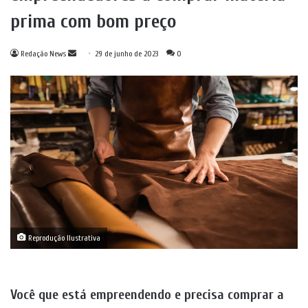
prima com bom preço
Mande
Redação News
29 de junho de 2023
0
um
e-
mail
Reprodução Ilustrativa
Você que está empreendendo e precisa comprar a