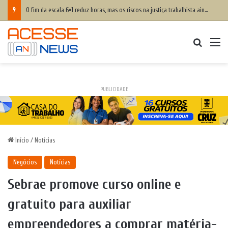
O fim da escala 6×1 reduz horas, mas os riscos na justiça trabalhista ainda serão os mesmos
Procurar
M
PUBLICIDADE
Início
/
Notícias
Negócios
Notícias
Sebrae promove curso online e
gratuito para auxiliar
empreendedores a comprar matéria-