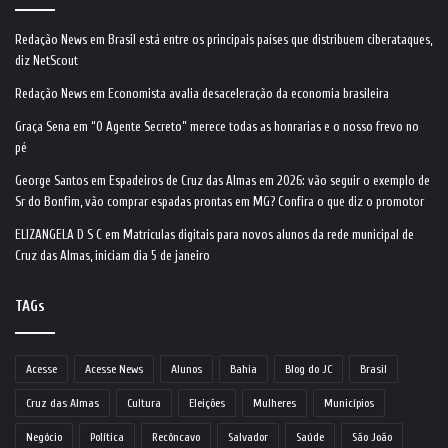
Redação News
em
Brasil está entre os principais países que distribuem ciberataques,
diz NetScout
Redação News
em
Economista avalia desaceleração da economia brasileira
Graça Sena
em
“O Agente Secreto” merece todas as honrarias e o nosso frevo no
pé
George Santos
em
Espadeiros de Cruz das Almas em 2026: vão seguir o exemplo de
Sr do Bonfim, vão comprar espadas prontas em MG? Confira o que diz o promotor
ELIZANGELA D S C
em
Matrículas digitais para novos alunos da rede municipal de
Cruz das Almas, iniciam dia 5 de janeiro
TAGs
Acesse
Acesse News
Alunos
Bahia
Blog do JC
Brasil
Cruz das Almas
Cultura
Eleições
Mulheres
Municípios
Negócio
Política
Recôncavo
Salvador
Saúde
São João