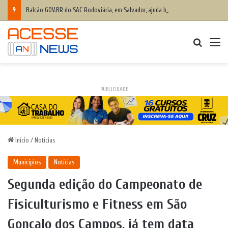
Balcão GOV.BR do SAC Rodoviária, em Salvador, ajuda baianos com dificuldades de acesso a serviços digitais
Procurar
M
PUBLICIDADE
Início
/
Notícias
Municípios
Notícias
Segunda edição do Campeonato de
Fisiculturismo e Fitness em São
Gonçalo dos Campos, já tem data