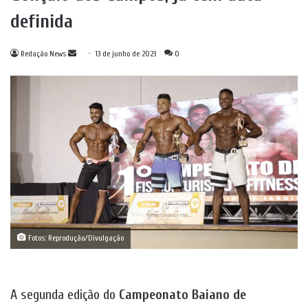
definida
Mande
Redação News
13 de junho de 2023
0
um
e-
mail
Fotos: Reprodução/Divulgação
A segunda edição do
Campeonato Baiano de