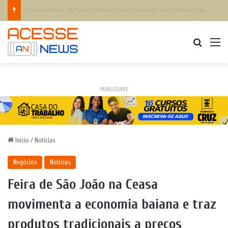
Defesa Civil Nacional alerta população para chegada do ciclone bomba ‘ventos superiores a 100 km/h’
Procurar
M
PUBLICIDADE
Início
/
Notícias
Negócios
Notícias
Feira de São João na Ceasa
movimenta a economia baiana e traz
produtos tradicionais a preços