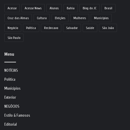
Acesse
Acesse News
Alunos
Bahia
Blog do JC
Brasil
Cruz das Almas
Cultura
Eleições
Mulheres
Municípios
Negócio
Política
Recôncavo
Salvador
Saúde
São João
São Paulo
Menu
NOTÍCIAS
Política
Municípios
Exterior
NEGÓCIOS
Estilo & Famosos
Editorial