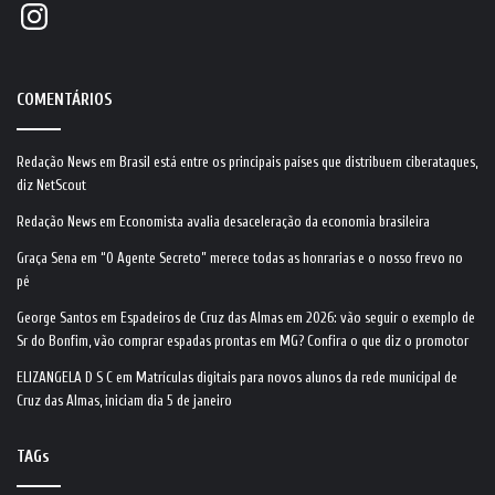
Instagram
COMENTÁRIOS
Redação News
em
Brasil está entre os principais países que distribuem ciberataques,
diz NetScout
Redação News
em
Economista avalia desaceleração da economia brasileira
Graça Sena
em
“O Agente Secreto” merece todas as honrarias e o nosso frevo no
pé
George Santos
em
Espadeiros de Cruz das Almas em 2026: vão seguir o exemplo de
Sr do Bonfim, vão comprar espadas prontas em MG? Confira o que diz o promotor
ELIZANGELA D S C
em
Matrículas digitais para novos alunos da rede municipal de
Cruz das Almas, iniciam dia 5 de janeiro
TAGs