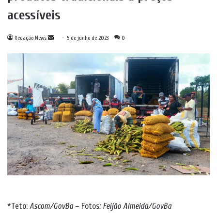
acessíveis
Mande
Redação News
5 de junho de 2023
0
um
e-
mail
*Teto:
Ascom/GovBa
– Fotos
: Feijão Almeida/GovBa