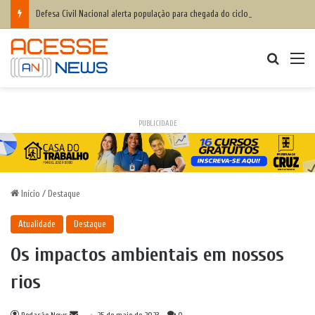
Defesa Civil Nacional alerta população para chegada do ciclone bomba ‘ventos superiores a 100 km/h’
Procurar
M
PUBLICIDADE
Início
/
Destaque
Atualidade
Destaque
Os impactos ambientais em nossos
rios
Mande