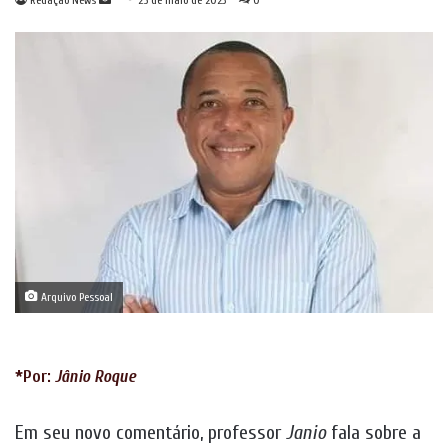
Redação News
25 de maio de 2023
0
um
e-
mail
Arquivo Pessoal
*Por:
Jânio Roque
Em seu novo comentário, professor
Janio
fala sobre a