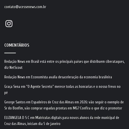
contato@acessenews.com.br
Instagram
COMENTÁRIOS
Redação News
em
Brasil está entre os principais países que distribuem ciberataques,
diz NetScout
Redação News
em
Economista avalia desaceleração da economia brasileira
Graça Sena
em
“O Agente Secreto” merece todas as honrarias e o nosso frevo no
pé
George Santos
em
Espadeiros de Cruz das Almas em 2026: vão seguir o exemplo de
Sr do Bonfim, vão comprar espadas prontas em MG? Confira o que diz o promotor
ELIZANGELA D S C
em
Matrículas digitais para novos alunos da rede municipal de
Cruz das Almas, iniciam dia 5 de janeiro