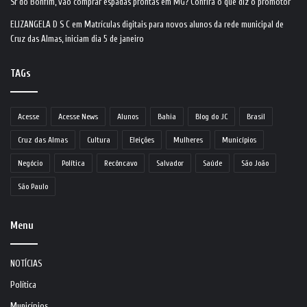
Sr do Bonfim, vão comprar espadas prontas em MG? Confira o que diz o promotor
ELIZANGELA D S C
em
Matrículas digitais para novos alunos da rede municipal de
Cruz das Almas, iniciam dia 5 de janeiro
TAGs
Acesse
Acesse News
Alunos
Bahia
Blog do JC
Brasil
Cruz das Almas
Cultura
Eleições
Mulheres
Municípios
Negócio
Política
Recôncavo
Salvador
Saúde
São João
São Paulo
Menu
NOTÍCIAS
Política
Municípios