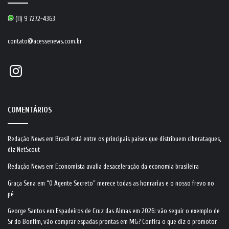
(11) 9 7272-4363
contato@acessenews.com.br
Instagram
COMENTÁRIOS
Redação News
em
Brasil está entre os principais países que distribuem ciberataques,
diz NetScout
Redação News
em
Economista avalia desaceleração da economia brasileira
Graça Sena
em
“O Agente Secreto” merece todas as honrarias e o nosso frevo no
pé
George Santos
em
Espadeiros de Cruz das Almas em 2026: vão seguir o exemplo de
Sr do Bonfim, vão comprar espadas prontas em MG? Confira o que diz o promotor