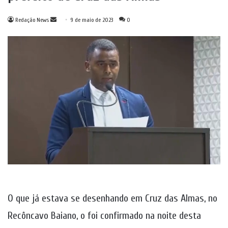
Mande
Redação News
9 de maio de 2023
0
um
e-
mail
O que já estava se desenhando em Cruz das Almas, no
Recôncavo Baiano, o foi confirmado na noite desta