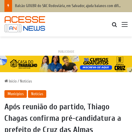
Balcão GOV.BR do SAC Rodoviária, em Salvador, ajuda baianos com dificuldades de acesso a serviços digitais
Procurar
M
PUBLICIDADE
Início
/
Notícias
Municípios
Notícias
Após reunião do partido, Thiago
Chagas confirma pré-candidatura a
prefeito de Cruz das Almas