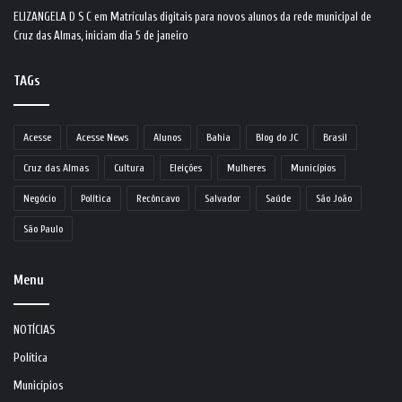
ELIZANGELA D S C
em
Matrículas digitais para novos alunos da rede municipal de
Cruz das Almas, iniciam dia 5 de janeiro
TAGs
Acesse
Acesse News
Alunos
Bahia
Blog do JC
Brasil
Cruz das Almas
Cultura
Eleições
Mulheres
Municípios
Negócio
Política
Recôncavo
Salvador
Saúde
São João
São Paulo
Menu
NOTÍCIAS
Política
Municípios