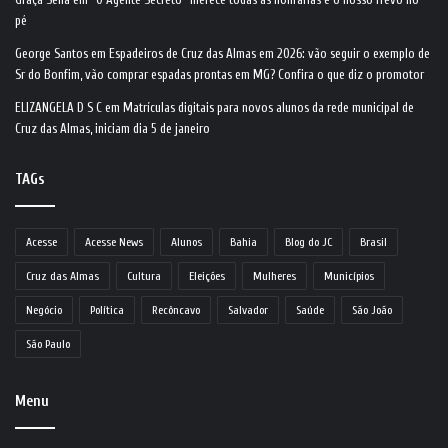
pé
George Santos
em
Espadeiros de Cruz das Almas em 2026: vão seguir o exemplo de
Sr do Bonfim, vão comprar espadas prontas em MG? Confira o que diz o promotor
ELIZANGELA D S C
em
Matrículas digitais para novos alunos da rede municipal de
Cruz das Almas, iniciam dia 5 de janeiro
TAGs
Acesse
Acesse News
Alunos
Bahia
Blog do JC
Brasil
Cruz das Almas
Cultura
Eleições
Mulheres
Municípios
Negócio
Política
Recôncavo
Salvador
Saúde
São João
São Paulo
Menu