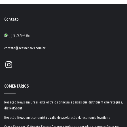
Contato
(11) 9 7272-4363
contato@acessenews.com.br
Instagram
COMENTÁRIOS
Redação News
em
Brasil está entre os principais países que distribuem ciberataques,
diz NetScout
Redação News
em
Economista avalia desaceleração da economia brasileira
Graça Sena
em
“O Agente Secreto” merece todas as honrarias e o nosso frevo no