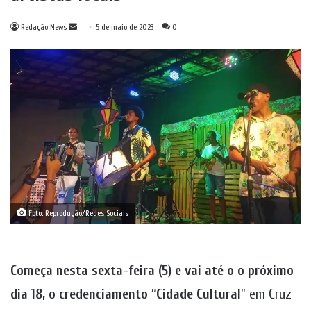
Mande
Redação News
5 de maio de 2023
0
um
e-
mail
Foto: Reprodução/Redes Sociais
Começa nesta sexta-feira (5) e vai até o o próximo
dia 18, o credenciamento “Cidade Cultural
” em Cruz