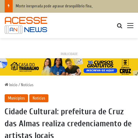
Morte inesperada pode agravar desequilíbrio financeiro das famílias
Procurar
M
PUBLICIDADE
Início
/
Notícias
Municípios
Notícias
Cidade Cultural: prefeitura de Cruz
das Almas realiza credenciamento de
artistas locais