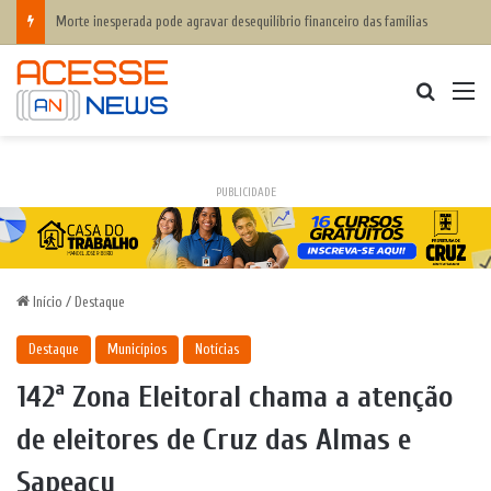
Cruz das Almas registra crescimento de 12,2% nos Anos Iniciais e 21,1% nos Anos Finais do IDEB 2025
Procurar
M
PUBLICIDADE
Início
/
Destaque
Destaque
Municípios
Notícias
142ª Zona Eleitoral chama a atenção
de eleitores de Cruz das Almas e
Sapeaçu