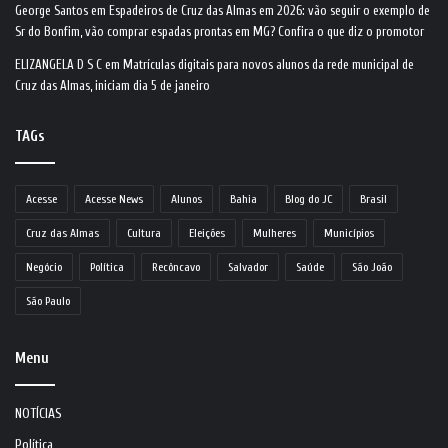
George Santos
em
Espadeiros de Cruz das Almas em 2026: vão seguir o exemplo de
Sr do Bonfim, vão comprar espadas prontas em MG? Confira o que diz o promotor
ELIZANGELA D S C
em
Matrículas digitais para novos alunos da rede municipal de
Cruz das Almas, iniciam dia 5 de janeiro
TAGs
Acesse
Acesse News
Alunos
Bahia
Blog do JC
Brasil
Cruz das Almas
Cultura
Eleições
Mulheres
Municípios
Negócio
Política
Recôncavo
Salvador
Saúde
São João
São Paulo
Menu
NOTÍCIAS
Política