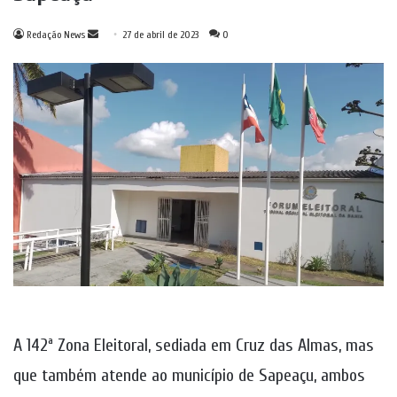
Mande
Redação News
27 de abril de 2023
0
um
e-
mail
A 142ª Zona Eleitoral, sediada em Cruz das Almas, mas
que também atende ao município de Sapeaçu, ambos