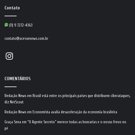
Contato
(11) 9 7272-4363
contato@acessenews.com.br
Instagram
COMENTÁRIOS
Redação News
em
Brasil está entre os principais países que distribuem ciberataques,
diz NetScout
Redação News
em
Economista avalia desaceleração da economia brasileira
Graça Sena
em
“O Agente Secreto” merece todas as honrarias e o nosso frevo no
pé