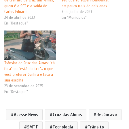
de trânsito de Cruz das Almas,
seu quarto superintendente,
quem é a GCT e a saída de
em pouco mais de dois anos
Carlos Eduardo
3 de junho de 2023
24 de abril de 2023
Em "Municípios"
Em "Destaque"
Trânsito de Cruz das Almas: “tá
fora” ou “está dentro”… o que
você prefere? Confira e faça a
sua escolha
23 de setembro de 2025
Em "Destaque"
Acesse News
Cruz das Almas
Recôncavo
SMTT
Tecnologia
Trânsito