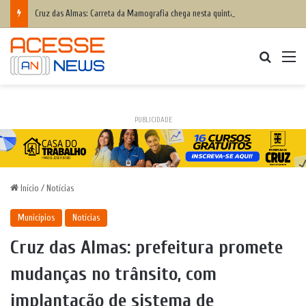
Cruz das Almas: Carreta da Mamografia chega nesta quinta-feira para realizar exames em mulheres de 50 a 74 anos
Procurar
M
PUBLICIDADE
Início
/
Notícias
Municípios
Notícias
Cruz das Almas: prefeitura promete
mudanças no trânsito, com
implantação de sistema de