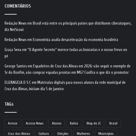
COMENTÁRIOS
Redação News
em
Brasil está entre os principais países que distribuem ciberataques,
diz NetScout
Redação News
em
Economista avalia desaceleração da economia brasileira
Graça Sena
em
“O Agente Secreto” merece todas as honrarias e o nosso frevo no
pé
George Santos
em
Espadeiros de Cruz das Almas em 2026: vão seguir o exemplo de
Sr do Bonfim, vão comprar espadas prontas em MG? Confira o que diz o promotor
ELIZANGELA D S C
em
Matrículas digitais para novos alunos da rede municipal de
Cruz das Almas, iniciam dia 5 de janeiro
TAGs
Acesse
Acesse News
Alunos
Bahia
Blog do JC
Brasil
Cruz das Almas
Cultura
Eleições
Mulheres
Municípios