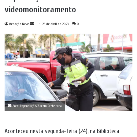
videomonitoramento
Mande
Redação News
25 de abril de 2023
0
um
e-
mail
Foto: Reprodução/Ascom Prefeitura
Aconteceu nesta segunda-feira (24), na Biblioteca