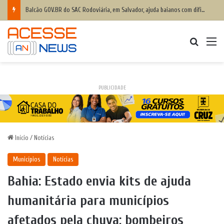
Balcão GOV.BR do SAC Rodoviária, em Salvador, ajuda baianos com dificuldades de acesso a serviços digitais
Procurar
M
PUBLICIDADE
Início
/
Notícias
Municípios
Notícias
Bahia: Estado envia kits de ajuda
humanitária para municípios
afetados pela chuva; bombeiros