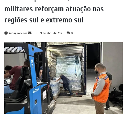
militares reforçam atuação nas
regiões sul e extremo sul
Mande
Redação News
23 de abril de 2023
0
um
e-
mail