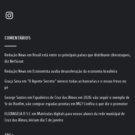
Instagram
COMENTÁRIOS
Redação News
em
Brasil está entre os principais países que distribuem ciberataques,
diz NetScout
Redação News
em
Economista avalia desaceleração da economia brasileira
Graça Sena
em
“O Agente Secreto” merece todas as honrarias e o nosso frevo no
pé
George Santos
em
Espadeiros de Cruz das Almas em 2026: vão seguir o exemplo de
Sr do Bonfim, vão comprar espadas prontas em MG? Confira o que diz o promotor
ELIZANGELA D S C
em
Matrículas digitais para novos alunos da rede municipal de
Cruz das Almas, iniciam dia 5 de janeiro