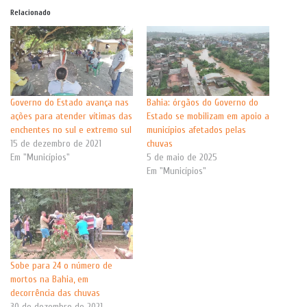
Relacionado
Governo do Estado avança nas
Bahia: órgãos do Governo do
ações para atender vítimas das
Estado se mobilizam em apoio a
enchentes no sul e extremo sul
municípios afetados pelas
15 de dezembro de 2021
chuvas
Em "Municípios"
5 de maio de 2025
Em "Municípios"
Sobe para 24 o número de
mortos na Bahia, em
decorrência das chuvas
30 de dezembro de 2021