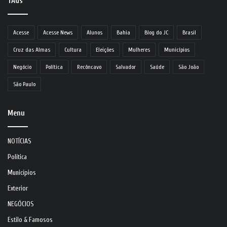
TAGs
Acesse
Acesse News
Alunos
Bahia
Blog do JC
Brasil
Cruz das Almas
Cultura
Eleições
Mulheres
Municípios
Negócio
Política
Recôncavo
Salvador
Saúde
São João
São Paulo
Menu
NOTÍCIAS
Política
Municípios
Exterior
NEGÓCIOS
Estilo & Famosos