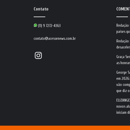
Contato
COMEN
Redação
(11) 9 7272-4363
países qu
contato@acessenews.com.br
Redação
desacele
Instagram
Graça Se
as honrar
George S
em 2026:
vão comp
que diz 
ELIZANGE
novos alu
iniciam d