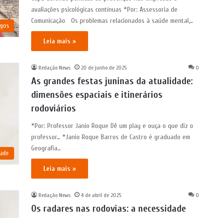
avaliações psicológicas contínuas *Por: Assessoria de
Comunicação Os problemas relacionados à saúde mental,…
igos
Leia mais »
Redação News
20 de junho de 2025
0
As grandes festas juninas da atualidade:
dimensões espaciais e itinerários
rodoviários
*Por: Professor Janio Roque Dê um play e ouça o que diz o
professor… *Janio Roque Barros de Castro é graduado em
Geografia…
dade
Leia mais »
Redação News
4 de abril de 2025
0
Os radares nas rodovias: a necessidade