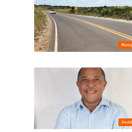
Municí
Atuali