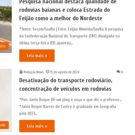
Pesquisa nacional destaca qualidade de
rodovias baianas e coloca Estrada do
Feijão como a melhor do Nordeste
*Texto: Secom/GovBa | Foto: Feijão Almeida/GovBa A pesquisa
da Confederação Nacional de Transporte (CNT) divulgada na
última terça-feira (19) apontou…
pios
Leia mais »
Redação News
15 de agosto de 2024
0
Desativação do transporte rodoviário,
concentração de veículos em rodovias
*Por: Janio Roque Dê um play e ouça o que diz o professor…
*Janio Roque Barros de Castro é graduado em Geografia
pela UEFS…
dade
Leia mais »