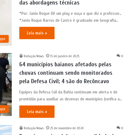
das abordagens técnicas
*Por: Janio Roque Dê um play e ouça o que diz o professor…
*Janio Roque Barros de Castro é graduado em Geografia…
Leia mais »
aque
Redação News
15 de janeiro de 2025
0
64 municípios baianos afetados pelas
chuvas continuam sendo monitorados
pela Defesa Civil; 4 são do Recôncavo
Equipes da Defesa Cvil da Bahia continuam em alerta e de
prontidão para auxiliar as dezenas de municípios (confira a…
aque
Leia mais »
Redação News
25 de novembro de 2024
0