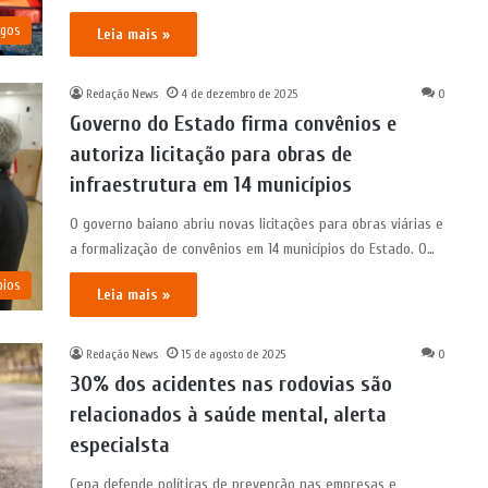
igos
Leia mais »
Redação News
4 de dezembro de 2025
0
Governo do Estado firma convênios e
autoriza licitação para obras de
infraestrutura em 14 municípios
O governo baiano abriu novas licitações para obras viárias e
a formalização de convênios em 14 municípios do Estado. O…
pios
Leia mais »
Redação News
15 de agosto de 2025
0
30% dos acidentes nas rodovias são
relacionados à saúde mental, alerta
especialsta
Cepa defende políticas de prevenção nas empresas e