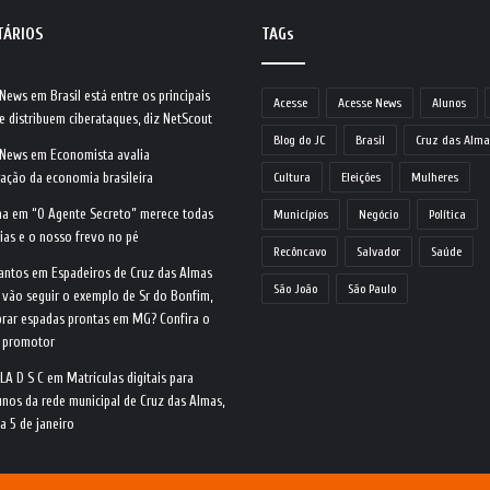
TÁRIOS
TAGs
 News
em
Brasil está entre os principais
Acesse
Acesse News
Alunos
e distribuem ciberataques, diz NetScout
Blog do JC
Brasil
Cruz das Alma
 News
em
Economista avalia
ração da economia brasileira
Cultura
Eleições
Mulheres
na
em
“O Agente Secreto” merece todas
Municípios
Negócio
Política
ias e o nosso frevo no pé
Recôncavo
Salvador
Saúde
antos
em
Espadeiros de Cruz das Almas
São João
São Paulo
 vão seguir o exemplo de Sr do Bonfim,
rar espadas prontas em MG? Confira o
o promotor
LA D S C
em
Matrículas digitais para
nos da rede municipal de Cruz das Almas,
ia 5 de janeiro