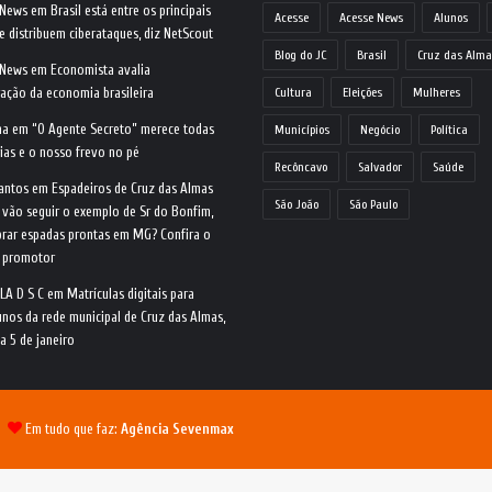
 News
em
Brasil está entre os principais
Acesse
Acesse News
Alunos
e distribuem ciberataques, diz NetScout
Blog do JC
Brasil
Cruz das Alma
 News
em
Economista avalia
ração da economia brasileira
Cultura
Eleições
Mulheres
na
em
“O Agente Secreto” merece todas
Municípios
Negócio
Política
ias e o nosso frevo no pé
Recôncavo
Salvador
Saúde
antos
em
Espadeiros de Cruz das Almas
São João
São Paulo
 vão seguir o exemplo de Sr do Bonfim,
rar espadas prontas em MG? Confira o
o promotor
LA D S C
em
Matrículas digitais para
nos da rede municipal de Cruz das Almas,
ia 5 de janeiro
 |
Em tudo que faz:
Agência Sevenmax