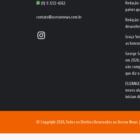
Redação
(11) 9 7272-4363
países qu
contato@acessenews.com.br
Redação
desacele
Instagram
Graça Se
as honrar
George S
em 2026:
vão comp
que diz 
ELIZANGE
novos alu
iniciam d
© Copyright 2026, Todos os Direitos Reservados ao Acesse News