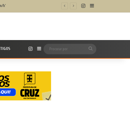
Instagram
Barra Lateral
m/h’
Instagram
TIGOS
Barra Lateral
Procurar
por