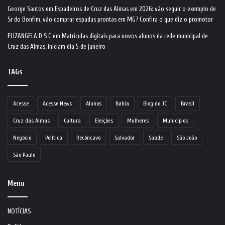
George Santos
em
Espadeiros de Cruz das Almas em 2026: vão seguir o exemplo de
Sr do Bonfim, vão comprar espadas prontas em MG? Confira o que diz o promotor
ELIZANGELA D S C
em
Matrículas digitais para novos alunos da rede municipal de
Cruz das Almas, iniciam dia 5 de janeiro
TAGs
Acesse
Acesse News
Alunos
Bahia
Blog do JC
Brasil
Cruz das Almas
Cultura
Eleições
Mulheres
Municípios
Negócio
Política
Recôncavo
Salvador
Saúde
São João
São Paulo
Menu
NOTÍCIAS