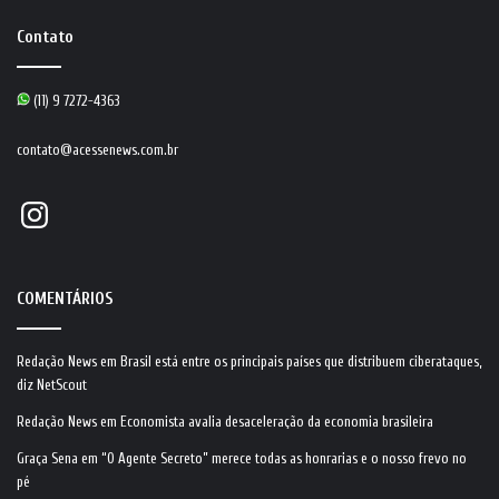
Contato
(11) 9 7272-4363
contato@acessenews.com.br
Instagram
COMENTÁRIOS
Redação News
em
Brasil está entre os principais países que distribuem ciberataques,
diz NetScout
Redação News
em
Economista avalia desaceleração da economia brasileira
Graça Sena
em
“O Agente Secreto” merece todas as honrarias e o nosso frevo no
pé