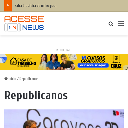
Safra brasileira de milho pode superar 140 milhões de toneladas
Procurar
M
PUBLICIDADE
Início
/
Republicanos
Republicanos