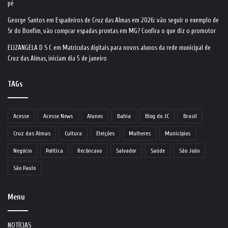
pé
George Santos
em
Espadeiros de Cruz das Almas em 2026: vão seguir o exemplo de
Sr do Bonfim, vão comprar espadas prontas em MG? Confira o que diz o promotor
ELIZANGELA D S C
em
Matrículas digitais para novos alunos da rede municipal de
Cruz das Almas, iniciam dia 5 de janeiro
TAGs
Acesse
Acesse News
Alunos
Bahia
Blog do JC
Brasil
Cruz das Almas
Cultura
Eleições
Mulheres
Municípios
Negócio
Política
Recôncavo
Salvador
Saúde
São João
São Paulo
Menu
NOTÍCIAS