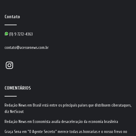
Contato
(11) 9 7272-4363
contato@acessenews.com.br
Instagram
COMENTÁRIOS
Redação News
em
Brasil está entre os principais países que distribuem ciberataques,
diz NetScout
Redação News
em
Economista avalia desaceleração da economia brasileira
Graça Sena
em
“O Agente Secreto” merece todas as honrarias e o nosso frevo no