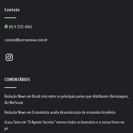
Contato
(11) 9 7272-4363
contato@acessenews.com.br
Instagram
COMENTÁRIOS
Redação News
em
Brasil está entre os principais países que distribuem ciberataques,
diz NetScout
Redação News
em
Economista avalia desaceleração da economia brasileira
Graça Sena
em
“O Agente Secreto” merece todas as honrarias e o nosso frevo no
pé