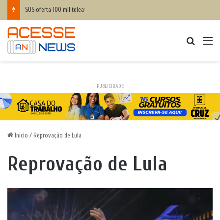
SUS oferta 100 mil teleatendimentos mensais em saúde mental para apostadores
Procurar
M
PUBLICIDADE
Início
/
Reprovação de Lula
Reprovação de Lula