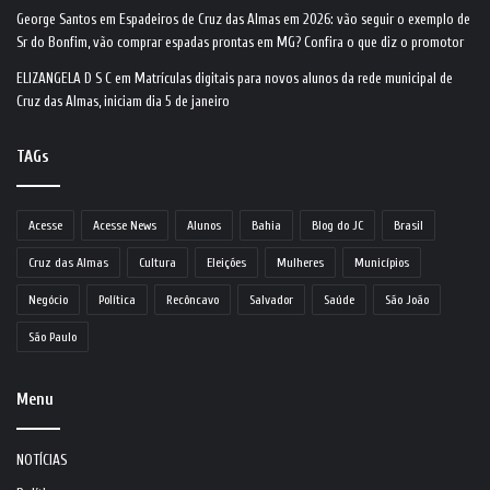
George Santos
em
Espadeiros de Cruz das Almas em 2026: vão seguir o exemplo de
Sr do Bonfim, vão comprar espadas prontas em MG? Confira o que diz o promotor
ELIZANGELA D S C
em
Matrículas digitais para novos alunos da rede municipal de
Cruz das Almas, iniciam dia 5 de janeiro
TAGs
Acesse
Acesse News
Alunos
Bahia
Blog do JC
Brasil
Cruz das Almas
Cultura
Eleições
Mulheres
Municípios
Negócio
Política
Recôncavo
Salvador
Saúde
São João
São Paulo
Menu
NOTÍCIAS