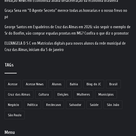
Redação News
em
Economista avalia desaceleração da economia brasileira
Graça Sena
em
“O Agente Secreto” merece todas as honrarias e o nosso frevo no
pé
George Santos
em
Espadeiros de Cruz das Almas em 2026: vão seguir o exemplo de
Sr do Bonfim, vão comprar espadas prontas em MG? Confira o que diz o promotor
ELIZANGELA D S C
em
Matrículas digitais para novos alunos da rede municipal de
Cruz das Almas, iniciam dia 5 de janeiro
TAGs
Acesse
Acesse News
Alunos
Bahia
Blog do JC
Brasil
Cruz das Almas
Cultura
Eleições
Mulheres
Municípios
Negócio
Política
Recôncavo
Salvador
Saúde
São João
São Paulo
Menu