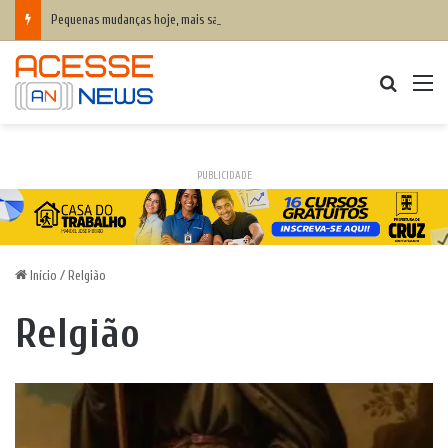
Pequenas mudanças hoje, mais saúde amanhã: como a alimentação ajuda a prevenir o colesterol alto e proteger o coração
Procurar
M
PUBLICIDADE
Início
/
Relgião
Relgião