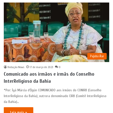
Pajubá Àse
Redação News
17 de março de 2023
0
Comunicado aos irmãos e irmãs do Conselho
InterReligioso da Bahia
*Por: Ìyá Márcia d’Ọ̀gún COMUNICADO aos irmãos do CONIRB (Conselho
InterReligioso da Bahia), outrora denominado CIRB (Comitê InterReligioso
da Bahia)…
Leia mais »