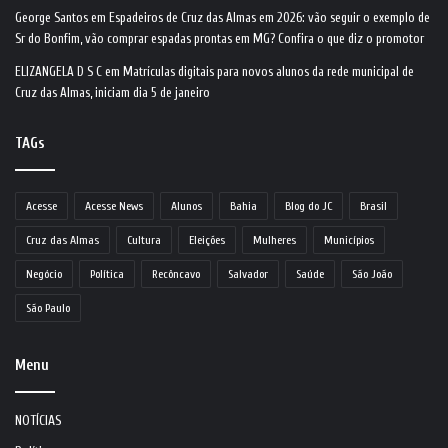
George Santos
em
Espadeiros de Cruz das Almas em 2026: vão seguir o exemplo de
Sr do Bonfim, vão comprar espadas prontas em MG? Confira o que diz o promotor
ELIZANGELA D S C
em
Matrículas digitais para novos alunos da rede municipal de
Cruz das Almas, iniciam dia 5 de janeiro
TAGs
Acesse
Acesse News
Alunos
Bahia
Blog do JC
Brasil
Cruz das Almas
Cultura
Eleições
Mulheres
Municípios
Negócio
Política
Recôncavo
Salvador
Saúde
São João
São Paulo
Menu
NOTÍCIAS