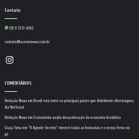
Contato
(11) 9 7272-4363
contato@acessenews.com.br
Instagram
COMENTÁRIOS
Redação News
em
Brasil está entre os principais países que distribuem ciberataques,
diz NetScout
Redação News
em
Economista avalia desaceleração da economia brasileira
Graça Sena
em
“O Agente Secreto” merece todas as honrarias e o nosso frevo no
pé