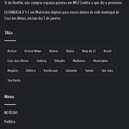
Sr do Bonfim, vão comprar espadas prontas em MG? Confira o que diz o promotor
ELIZANGELA D S C
em
Matrículas digitais para novos alunos da rede municipal de
Cruz das Almas, iniciam dia 5 de janeiro
TAGs
Acesse
Acesse News
Alunos
Bahia
Blog do JC
Brasil
Cruz das Almas
Cultura
Eleições
Mulheres
Municípios
Negócio
Política
Recôncavo
Salvador
Saúde
São João
São Paulo
Menu
NOTÍCIAS
Política