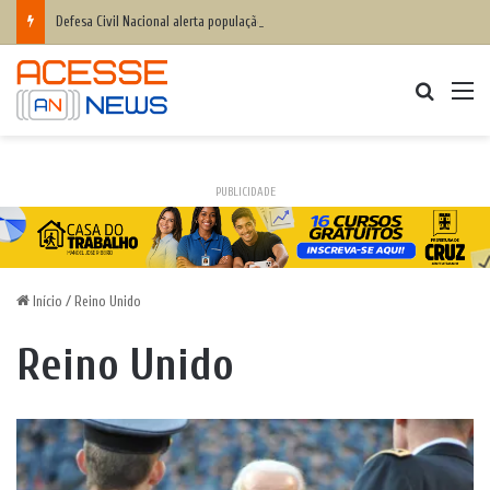
Defesa Civil Nacional alerta população para chegada do ciclone bomba ‘ventos superiores a 100 km/h’
Procurar
M
PUBLICIDADE
Início
/
Reino Unido
Reino Unido