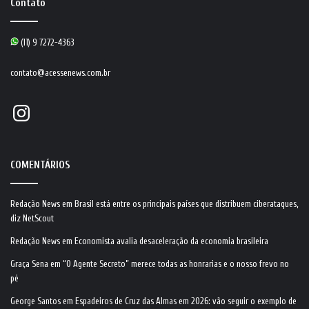
Contato
(11) 9 7272-4363
contato@acessenews.com.br
Instagram
COMENTÁRIOS
Redação News
em
Brasil está entre os principais países que distribuem ciberataques,
diz NetScout
Redação News
em
Economista avalia desaceleração da economia brasileira
Graça Sena
em
“O Agente Secreto” merece todas as honrarias e o nosso frevo no
pé
George Santos
em
Espadeiros de Cruz das Almas em 2026: vão seguir o exemplo de