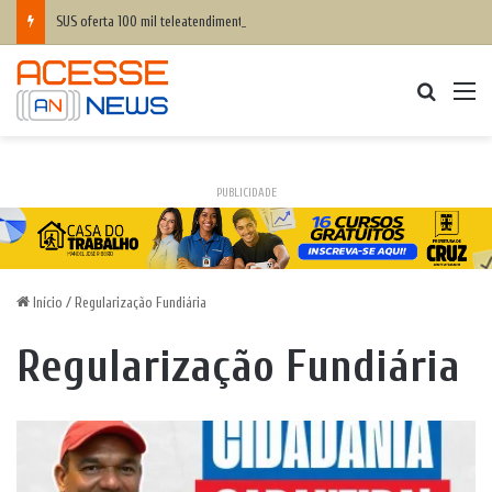
SUS oferta 100 mil teleatendimentos mensais em saúde mental para apostadores
Procurar
M
PUBLICIDADE
Início
/
Regularização Fundiária
Regularização Fundiária