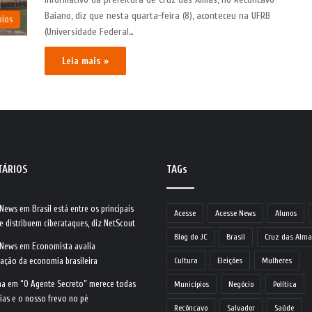
Baiano, diz que nesta quarta-feira (8), aconteceu na UFRB
pios
(Universidade Federal…
Leia mais »
TÁRIOS
TAGs
 News
em
Brasil está entre os principais
Acesse
Acesse News
Alunos
e distribuem ciberataques, diz NetScout
Blog do JC
Brasil
Cruz das Alma
 News
em
Economista avalia
ração da economia brasileira
Cultura
Eleições
Mulheres
na
em
“O Agente Secreto” merece todas
Municípios
Negócio
Política
ias e o nosso frevo no pé
Recôncavo
Salvador
Saúde