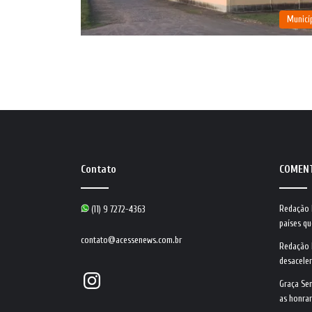
Municí
Contato
COMEN
Redação
(11) 9 7272-4363
países qu
contato@acessenews.com.br
Redação
desacele
Instagram
Graça Se
as honrar