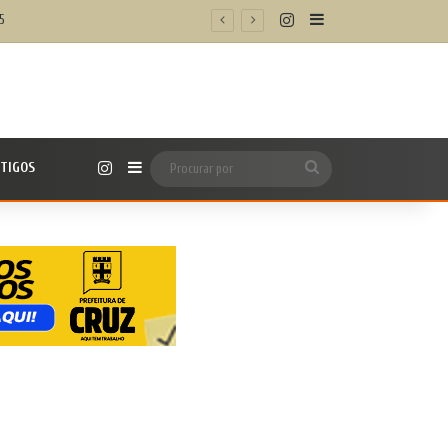
Instagram
Barra Lateral
5
Instagram
TIGOS
Barra Lateral
Procurar
por