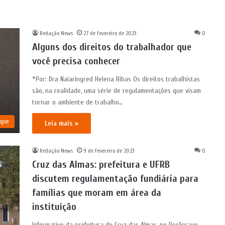
Redação News
27 de fevereiro de 2023
0
Alguns dos direitos do trabalhador que
você precisa conhecer
*Por: Dra Naiaringred Helena Ribas Os direitos trabalhistas
são, na realidade, uma série de regulamentações que visam
tornar o ambiente de trabalho…
aque
Leia mais »
Redação News
9 de fevereiro de 2023
0
Cruz das Almas: prefeitura e UFRB
discutem regulamentação fundiária para
famílias que moram em área da
instituição
Informativo da prefeitura de Cruz das Almas, no Recôncavo