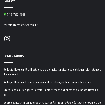
Contato
(11) 9 7272-4363
contato@acessenews.com.br
Instagram
COMENTÁRIOS
Redação News
em
Brasil está entre os principais países que distribuem ciberataques,
diz NetScout
Redação News
em
Economista avalia desaceleração da economia brasileira
Graça Sena
em
“O Agente Secreto” merece todas as honrarias e o nosso frevo no
pé
George Santos
em
Espadeiros de Cruz das Almas em 2026: vão seguir o exemplo de