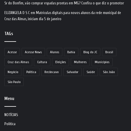
Sr do Bonfim, vão comprar espadas prontas em MG? Confira o que diz o promotor
ELIZANGELA D S C
em
Matrículas digitais para novos alunos da rede municipal de
Cruz das Almas, iniciam dia 5 de janeiro
TAGs
Acesse
Acesse News
Alunos
Bahia
Blog do JC
Brasil
Cruz das Almas
Cultura
Eleições
Mulheres
Municípios
Negócio
Política
Recôncavo
Salvador
Saúde
São João
São Paulo
Menu
NOTÍCIAS
Política