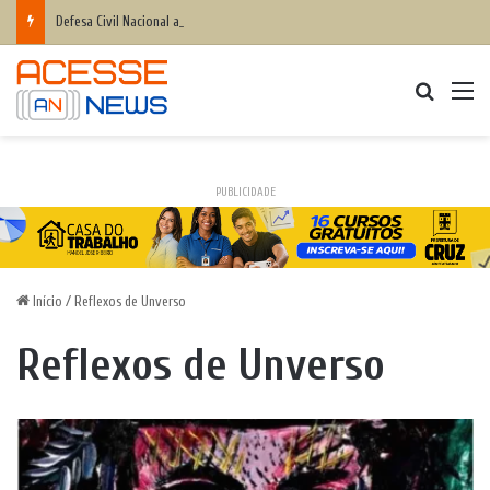
Defesa Civil Nacional alerta população para chegada do ciclone bomba ‘ventos superiores a 100 km/h’
Procurar
M
PUBLICIDADE
Início
/
Reflexos de Unverso
Reflexos de Unverso