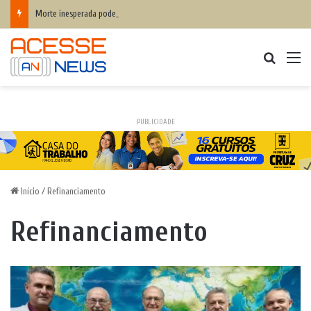
Morte inesperada pode agravar desequilíbrio financeiro das famílias
Procurar
M
PUBLICIDADE
Início
/
Refinanciamento
Refinanciamento