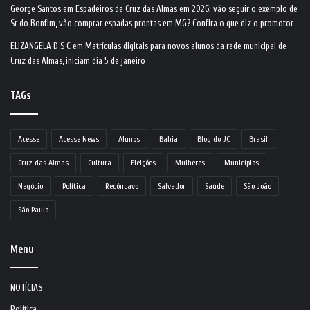
George Santos
em
Espadeiros de Cruz das Almas em 2026: vão seguir o exemplo de
Sr do Bonfim, vão comprar espadas prontas em MG? Confira o que diz o promotor
ELIZANGELA D S C
em
Matrículas digitais para novos alunos da rede municipal de
Cruz das Almas, iniciam dia 5 de janeiro
TAGs
Acesse
Acesse News
Alunos
Bahia
Blog do JC
Brasil
Cruz das Almas
Cultura
Eleições
Mulheres
Municípios
Negócio
Política
Recôncavo
Salvador
Saúde
São João
São Paulo
Menu
NOTÍCIAS
Política