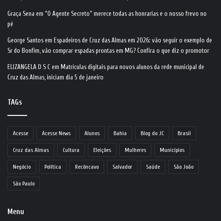
Graça Sena
em
“O Agente Secreto” merece todas as honrarias e o nosso frevo no
pé
George Santos
em
Espadeiros de Cruz das Almas em 2026: vão seguir o exemplo de
Sr do Bonfim, vão comprar espadas prontas em MG? Confira o que diz o promotor
ELIZANGELA D S C
em
Matrículas digitais para novos alunos da rede municipal de
Cruz das Almas, iniciam dia 5 de janeiro
TAGs
Acesse
Acesse News
Alunos
Bahia
Blog do JC
Brasil
Cruz das Almas
Cultura
Eleições
Mulheres
Municípios
Negócio
Política
Recôncavo
Salvador
Saúde
São João
São Paulo
Menu