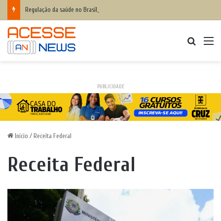
Regulação da saúde no Brasil é falha para 82% do setor
Procurar
M
PUBLICIDADE
Início
/
Receita Federal
Receita Federal