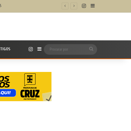
Instagram
Barra Lateral
5
Instagram
TIGOS
Barra Lateral
Procurar
por