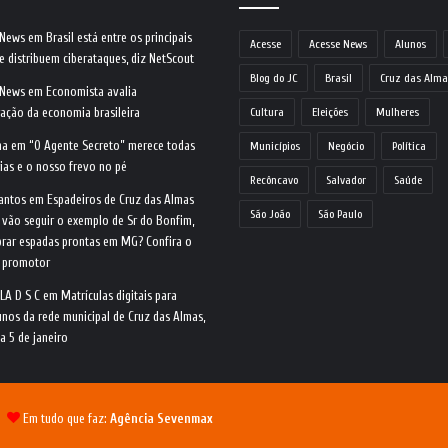
 News
em
Brasil está entre os principais
Acesse
Acesse News
Alunos
e distribuem ciberataques, diz NetScout
Blog do JC
Brasil
Cruz das Alma
 News
em
Economista avalia
ração da economia brasileira
Cultura
Eleições
Mulheres
na
em
“O Agente Secreto” merece todas
Municípios
Negócio
Política
ias e o nosso frevo no pé
Recôncavo
Salvador
Saúde
antos
em
Espadeiros de Cruz das Almas
São João
São Paulo
 vão seguir o exemplo de Sr do Bonfim,
rar espadas prontas em MG? Confira o
o promotor
LA D S C
em
Matrículas digitais para
nos da rede municipal de Cruz das Almas,
ia 5 de janeiro
 |
Em tudo que faz:
Agência Sevenmax