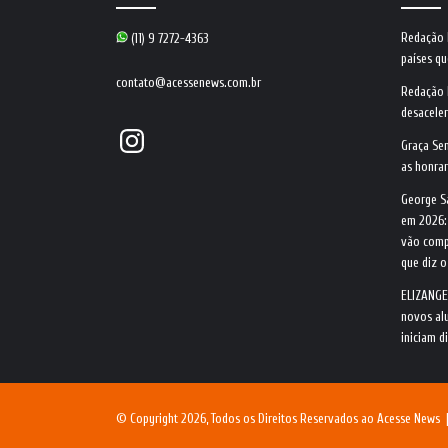
Redação
(11) 9 7272-4363
países qu
contato@acessenews.com.br
Redação
desacele
Instagram
Graça Se
as honrar
George S
em 2026:
vão comp
que diz 
ELIZANGE
novos alu
iniciam d
© Copyright 2026, Todos os Direitos Reservados ao Acesse News