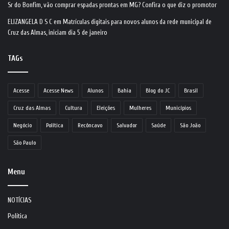
Sr do Bonfim, vão comprar espadas prontas em MG? Confira o que diz o promotor
ELIZANGELA D S C
em
Matrículas digitais para novos alunos da rede municipal de
Cruz das Almas, iniciam dia 5 de janeiro
TAGs
Acesse
Acesse News
Alunos
Bahia
Blog do JC
Brasil
Cruz das Almas
Cultura
Eleições
Mulheres
Municípios
Negócio
Política
Recôncavo
Salvador
Saúde
São João
São Paulo
Menu
NOTÍCIAS
Política