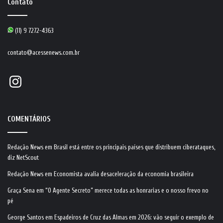
Contato
(11) 9 7272-4363
contato@acessenews.com.br
Instagram
COMENTÁRIOS
Redação News
em
Brasil está entre os principais países que distribuem ciberataques,
diz NetScout
Redação News
em
Economista avalia desaceleração da economia brasileira
Graça Sena
em
“O Agente Secreto” merece todas as honrarias e o nosso frevo no
pé
George Santos
em
Espadeiros de Cruz das Almas em 2026: vão seguir o exemplo de