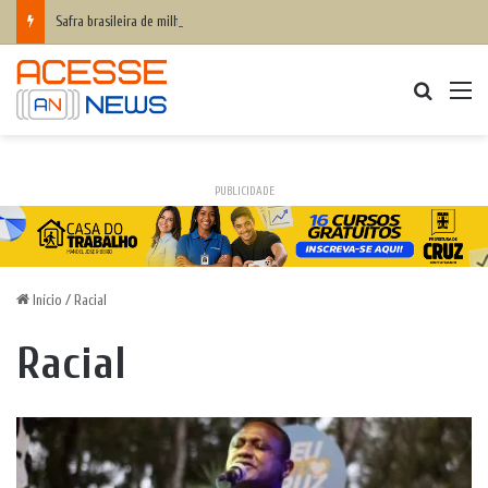
Safra brasileira de milho pode superar 140 milhões de toneladas
Procurar
M
PUBLICIDADE
Início
/
Racial
Racial