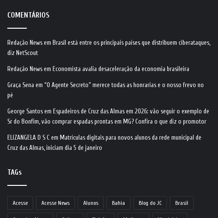
COMENTÁRIOS
Redação News
em
Brasil está entre os principais países que distribuem ciberataques,
diz NetScout
Redação News
em
Economista avalia desaceleração da economia brasileira
Graça Sena
em
“O Agente Secreto” merece todas as honrarias e o nosso frevo no
pé
George Santos
em
Espadeiros de Cruz das Almas em 2026: vão seguir o exemplo de
Sr do Bonfim, vão comprar espadas prontas em MG? Confira o que diz o promotor
ELIZANGELA D S C
em
Matrículas digitais para novos alunos da rede municipal de
Cruz das Almas, iniciam dia 5 de janeiro
TAGs
Acesse
Acesse News
Alunos
Bahia
Blog do JC
Brasil