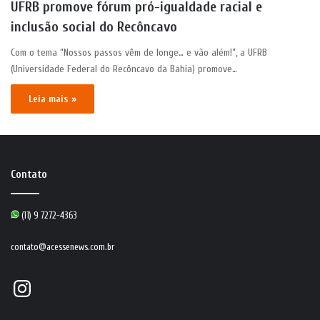
UFRB promove fórum pró-igualdade racial e
inclusão social do Recôncavo
Com o tema “Nossos passos vêm de longe… e vão além!”, a UFRB
(Universidade Federal do Recôncavo da Bahia) promove…
Leia mais »
Contato
(11) 9 7272-4363
contato@acessenews.com.br
Instagram