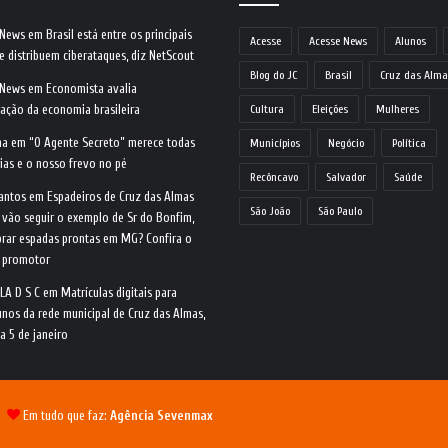
 News
em
Brasil está entre os principais
Acesse
Acesse News
Alunos
e distribuem ciberataques, diz NetScout
Blog do JC
Brasil
Cruz das Alma
 News
em
Economista avalia
ração da economia brasileira
Cultura
Eleições
Mulheres
na
em
“O Agente Secreto” merece todas
Municípios
Negócio
Política
ias e o nosso frevo no pé
Recôncavo
Salvador
Saúde
antos
em
Espadeiros de Cruz das Almas
São João
São Paulo
 vão seguir o exemplo de Sr do Bonfim,
rar espadas prontas em MG? Confira o
o promotor
LA D S C
em
Matrículas digitais para
nos da rede municipal de Cruz das Almas,
ia 5 de janeiro
 |
Em tudo que faz:
Agência Sevenmax