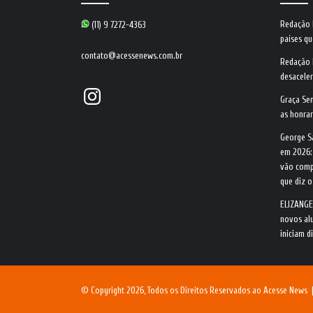
Redação
(11) 9 7272-4363
países qu
contato@acessenews.com.br
Redação
desacele
Instagram
Graça Se
as honrar
George S
em 2026:
vão comp
que diz 
ELIZANGE
novos alu
iniciam d
© Copyright 2026, Todos os Direitos Reservados ao Acesse News