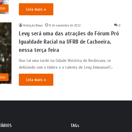
cias
Leia mais »
Redação News
8 de novembro de 2022
0
Levy será uma das atrações do Fórum Pró
Igualdade Racial na UFRB de Cachoeira,
nessa terça feira
Que tal uma tarde na Cidade Histórica do Recôncavo, se
deliciando com o timbre e o talento de Levy Emmanuel?…
cias
Leia mais »
TÁRIOS
TAGs