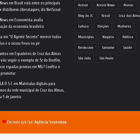
 News
em
Brasil está entre os principais
Acesse
Acesse News
Alunos
e distribuem ciberataques, diz NetScout
Blog do JC
Brasil
Cruz das Alma
 News
em
Economista avalia
ração da economia brasileira
Cultura
Eleições
Mulheres
na
em
“O Agente Secreto” merece todas
Municípios
Negócio
Política
ias e o nosso frevo no pé
Recôncavo
Salvador
Saúde
antos
em
Espadeiros de Cruz das Almas
São João
São Paulo
 vão seguir o exemplo de Sr do Bonfim,
rar espadas prontas em MG? Confira o
o promotor
LA D S C
em
Matrículas digitais para
nos da rede municipal de Cruz das Almas,
ia 5 de janeiro
 |
Em tudo que faz:
Agência Sevenmax