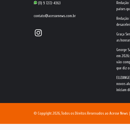
Redação
(11) 9 7272-4363
países qu
contato@acessenews.com.br
Redação
desacele
Instagram
Graça Se
as honrar
George S
em 2026:
vão comp
que diz 
ELIZANGE
novos alu
iniciam d
© Copyright 2026, Todos os Direitos Reservados ao Acesse News