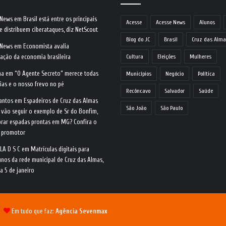
 News
em
Brasil está entre os principais
Acesse
Acesse News
Alunos
e distribuem ciberataques, diz NetScout
Blog do JC
Brasil
Cruz das Alma
 News
em
Economista avalia
ração da economia brasileira
Cultura
Eleições
Mulheres
na
em
“O Agente Secreto” merece todas
Municípios
Negócio
Política
ias e o nosso frevo no pé
Recôncavo
Salvador
Saúde
antos
em
Espadeiros de Cruz das Almas
São João
São Paulo
 vão seguir o exemplo de Sr do Bonfim,
rar espadas prontas em MG? Confira o
o promotor
LA D S C
em
Matrículas digitais para
nos da rede municipal de Cruz das Almas,
ia 5 de janeiro
 |
Em tudo que faz:
Agência Sevenmax