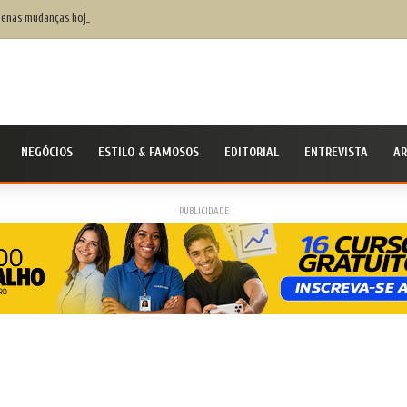
enas mudanças hoje, mais saúde amanhã: como a alimentação ajuda a prevenir o colestero
NEGÓCIOS
ESTILO & FAMOSOS
EDITORIAL
ENTREVISTA
AR
PUBLICIDADE