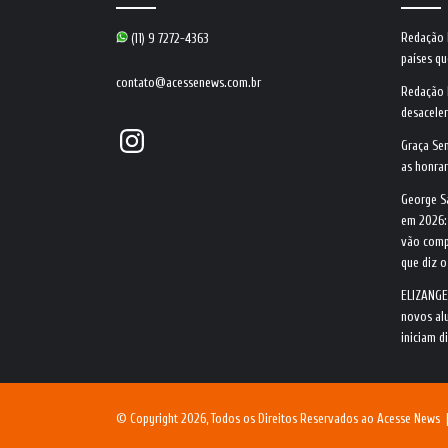
Redação
(11) 9 7272-4363
países qu
contato@acessenews.com.br
Redação
desacele
Instagram
Graça Se
as honrar
George S
em 2026:
vão comp
que diz 
ELIZANGE
novos alu
iniciam d
© Copyright 2026, Todos os Direitos Reservados ao Acesse News