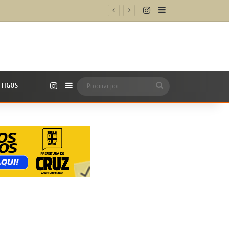
Instagram
Barra Lateral
l alto e proteger o coração
Instagram
TIGOS
Barra Lateral
Procurar
por