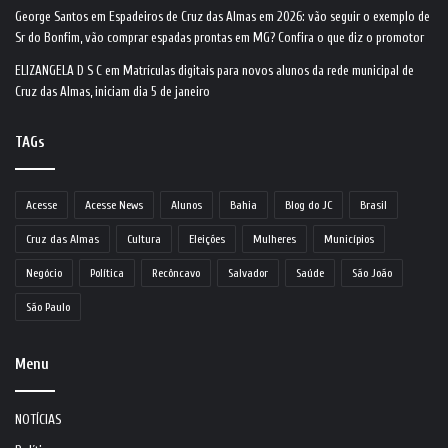
George Santos
em
Espadeiros de Cruz das Almas em 2026: vão seguir o exemplo de
Sr do Bonfim, vão comprar espadas prontas em MG? Confira o que diz o promotor
ELIZANGELA D S C
em
Matrículas digitais para novos alunos da rede municipal de
Cruz das Almas, iniciam dia 5 de janeiro
TAGs
Acesse
Acesse News
Alunos
Bahia
Blog do JC
Brasil
Cruz das Almas
Cultura
Eleições
Mulheres
Municípios
Negócio
Política
Recôncavo
Salvador
Saúde
São João
São Paulo
Menu
NOTÍCIAS