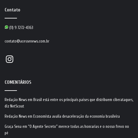
Contato
(11) 9 7272-4363
contato@acessenews.com.br
Instagram
COMENTÁRIOS
Redação News
em
Brasil está entre os principais países que distribuem ciberataques,
diz NetScout
Redação News
em
Economista avalia desaceleração da economia brasileira
Graça Sena
em
“O Agente Secreto” merece todas as honrarias e o nosso frevo no
pé