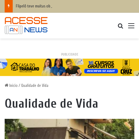
Flipelô teve muitas obras literárias e artistas e público debatendo sobre inteligência humana x inteligência artificial
Procurar
M
PUBLICIDADE
Início
/
Qualidade de Vida
Qualidade de Vida