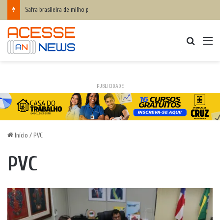
Safra brasileira de milho pode superar 140 milhões de toneladas
Procurar
M
PUBLICIDADE
Início
/
PVC
PVC