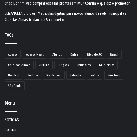
Sr do Bonfim, vão comprar espadas prontas em MG? Confira o que diz o promotor
ELIZANGELA D S C
em
Matrículas digitais para novos alunos da rede municipal de
Cruz das Almas, iniciam dia 5 de janeiro
TAGs
Acesse
Acesse News
Alunos
Bahia
Blog do JC
Brasil
Cruz das Almas
Cultura
Eleições
Mulheres
Municípios
Negócio
Política
Recôncavo
Salvador
Saúde
São João
São Paulo
Menu
NOTÍCIAS
Política