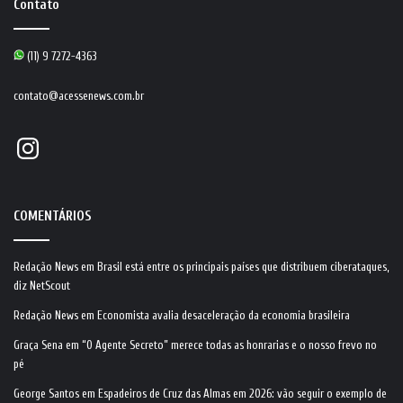
Contato
(11) 9 7272-4363
contato@acessenews.com.br
Instagram
COMENTÁRIOS
Redação News
em
Brasil está entre os principais países que distribuem ciberataques,
diz NetScout
Redação News
em
Economista avalia desaceleração da economia brasileira
Graça Sena
em
“O Agente Secreto” merece todas as honrarias e o nosso frevo no
pé
George Santos
em
Espadeiros de Cruz das Almas em 2026: vão seguir o exemplo de