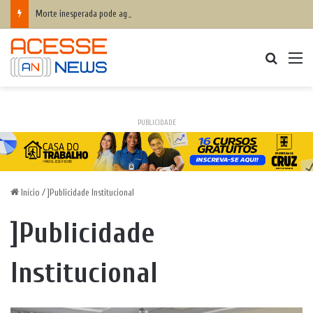
Morte inesperada pode agravar desequilíbrio financeiro das famílias
Procurar
M
PUBLICIDADE
Início
/
]Publicidade Institucional
]Publicidade
Institucional