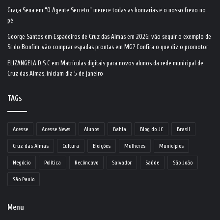
Graça Sena
em
“O Agente Secreto” merece todas as honrarias e o nosso frevo no
pé
George Santos
em
Espadeiros de Cruz das Almas em 2026: vão seguir o exemplo de
Sr do Bonfim, vão comprar espadas prontas em MG? Confira o que diz o promotor
ELIZANGELA D S C
em
Matrículas digitais para novos alunos da rede municipal de
Cruz das Almas, iniciam dia 5 de janeiro
TAGs
Acesse
Acesse News
Alunos
Bahia
Blog do JC
Brasil
Cruz das Almas
Cultura
Eleições
Mulheres
Municípios
Negócio
Política
Recôncavo
Salvador
Saúde
São João
São Paulo
Menu