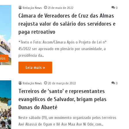
Redação News
23 de maio de 2022
0
Câmara de Vereadores de Cruz das Almas
reajusta valor do salário dos servidores e
paga retroativo
*Texto e Foto: Ascom/Câmara Após o Projeto de Lei n°
45/2022 ser aprovado em plenário por unanimidade, a
presidência da…
pios
Leia mais »
Redação News
20 de março de 2022
0
Terreiros de ‘santo’ e representantes
evangélicos de Salvador, brigam pelas
Dunas do Abaeté
Neste sábado (19), um movimento organizado pelos terreiros
Axé Abassá de Ogum e Ilê Ase Maa Ase Ni Ode, com…