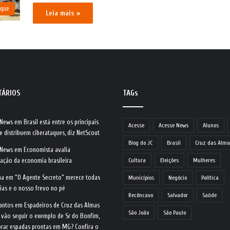
aque
Leia mais »
TÁRIOS
TAGs
 News
em
Brasil está entre os principais
Acesse
Acesse News
Alunos
e distribuem ciberataques, diz NetScout
Blog do JC
Brasil
Cruz das Alma
 News
em
Economista avalia
ração da economia brasileira
Cultura
Eleições
Mulheres
na
em
“O Agente Secreto” merece todas
Municípios
Negócio
Política
ias e o nosso frevo no pé
Recôncavo
Salvador
Saúde
antos
em
Espadeiros de Cruz das Almas
São João
São Paulo
 vão seguir o exemplo de Sr do Bonfim,
rar espadas prontas em MG? Confira o