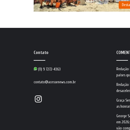
Dest
Contato
COMEN
Redação
(11) 9 7272-4363
países qu
contato@acessenews.com.br
Redação
desacele
Instagram
Graça Se
as honrar
George S
em 2026:
vão comp