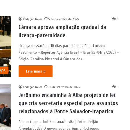
Redação News
5 de novembro de 2025
0
Câmara aprova ampliação gradual da
licença-paternidade
Licença passará de 10 dias para 20 dias *Por Luciano
Nascimento – Repórter Agência Brasil – Brasilia (04/19/2025) –
Edição: Carolina Pimentel A Câmara dos…
igos
Leia mais »
Redação News
10 de setembro de 2025
0
Jerônimo encaminha à Alba projeto de lei
que cria secretaria especial para assuntos
relacionados à Ponte Salvador-Itaparica
*Reportagem: Joci Santana/GovBa | Fotos: Feijão
Almeida/GovBa O governador Jerônimo Rodrigues