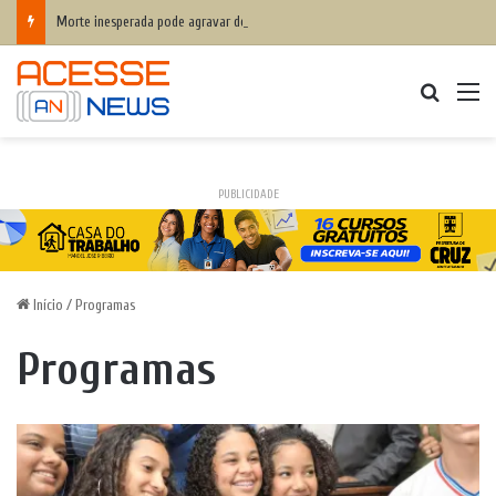
Morte inesperada pode agravar desequilíbrio financeiro das famílias
Procurar
M
PUBLICIDADE
Início
/
Programas
Programas