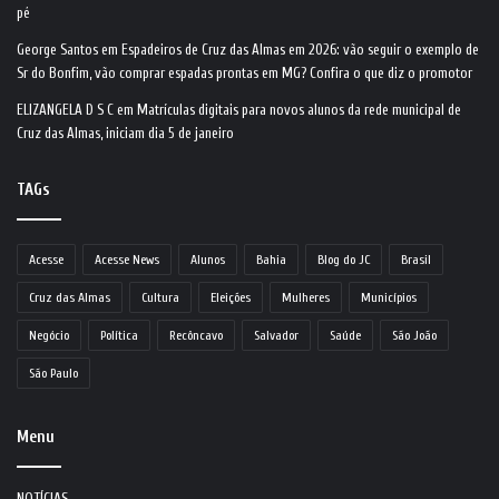
pé
George Santos
em
Espadeiros de Cruz das Almas em 2026: vão seguir o exemplo de
Sr do Bonfim, vão comprar espadas prontas em MG? Confira o que diz o promotor
ELIZANGELA D S C
em
Matrículas digitais para novos alunos da rede municipal de
Cruz das Almas, iniciam dia 5 de janeiro
TAGs
Acesse
Acesse News
Alunos
Bahia
Blog do JC
Brasil
Cruz das Almas
Cultura
Eleições
Mulheres
Municípios
Negócio
Política
Recôncavo
Salvador
Saúde
São João
São Paulo
Menu