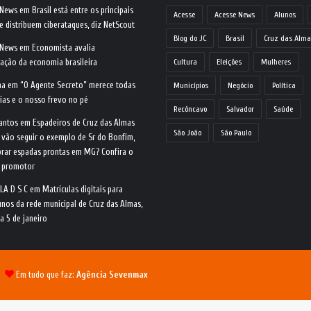
 News
em
Brasil está entre os principais
Acesse
Acesse News
Alunos
e distribuem ciberataques, diz NetScout
Blog do JC
Brasil
Cruz das Alma
 News
em
Economista avalia
ração da economia brasileira
Cultura
Eleições
Mulheres
na
em
“O Agente Secreto” merece todas
Municípios
Negócio
Política
ias e o nosso frevo no pé
Recôncavo
Salvador
Saúde
antos
em
Espadeiros de Cruz das Almas
São João
São Paulo
 vão seguir o exemplo de Sr do Bonfim,
rar espadas prontas em MG? Confira o
o promotor
LA D S C
em
Matrículas digitais para
nos da rede municipal de Cruz das Almas,
ia 5 de janeiro
 |
Em tudo que faz:
Agência Sevenmax