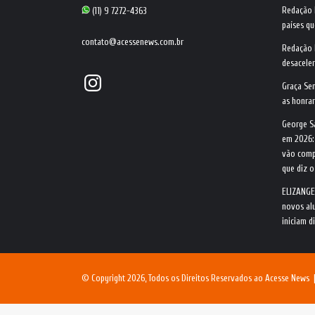
Redação
(11) 9 7272-4363
países qu
contato@acessenews.com.br
Redação
desacele
Instagram
Graça Se
as honrar
George S
em 2026:
vão comp
que diz 
ELIZANGE
novos alu
iniciam d
© Copyright 2026, Todos os Direitos Reservados ao Acesse News